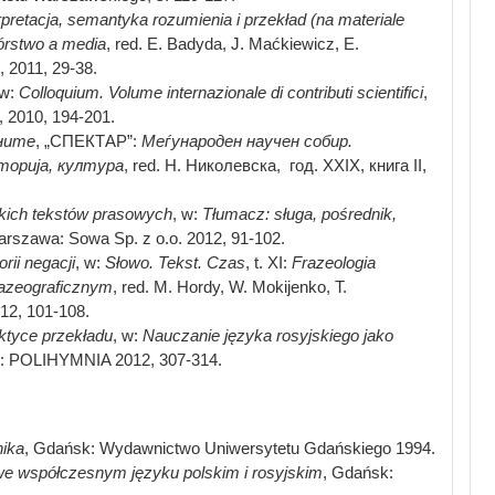
retacja, semantyka rozumienia i przekład (na materiale
rstwo a media
, red. E. Badyda, J. Maćkiewicz, E.
2011, 29-38.
 w:
Colloquium
.
Volume internazionale di contributi scientifici
,
, 2010, 194-201.
лните
, „СПЕКТАР”:
Меѓународен научен собир.
ториj
а, култура
, red. Н. Николевска, год. ХХIХ, книга II,
skich tekstów prasowych
, w:
Tłumacz: sługa, pośrednik,
rszawa: Sowa Sp. z o.o. 2012, 91-102.
rii negacji
, w:
Słowo. Tekst. Czas
, t. XI:
Frazeologia
razeograficznym
, red. M. Hordy, W. Mokijenko, T.
12, 101-108.
ktyce przekładu
, w:
Nauczanie języka rosyjskiego jako
in: POLIHYMNIA 2012, 307-314.
nika
, Gdańsk: Wydawnictwo Uniwersytetu Gdańskiego 1994.
we współczesnym języku polskim i rosyjskim
, Gdańsk: