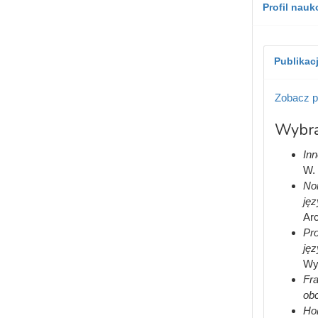
Profil nau
Publikac
Zobacz p
Wybra
Inn
W. 
Nor
jęz
Arc
Pro
jęz
Wyd
Fra
obc
Но