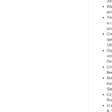
20
War
pr
Те
в 
ис
Сл
пр
140
Оц
чт
Пе
Ст
Be
Now
kom
Sl
Czy
Rus
O i
A.