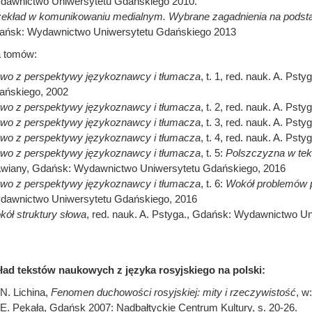
dawnictwo Uniwersytetu Gdańskiego 2010.
ekład w komunikowaniu medialnym. Wybrane zagadnienia na podsta
ańsk: Wydawnictwo Uniwersytetu Gdańskiego 2013
 tomów:
owo z perspektywy językoznawcy i tłumacza
, t. 1, red. nauk. A. P
ańskiego, 2002
owo z perspektywy językoznawcy i tłumacza
, t. 2, red. nauk. A. P
owo z perspektywy językoznawcy i tłumacza
, t. 3, red. nauk. A. P
owo z perspektywy językoznawcy i tłumacza
, t. 4, red. nauk. A. P
owo z perspektywy językoznawcy i tłumacza
, t. 5:
Polszczyzna w tek
wiany,
Gdańsk: Wydawnictwo Uniwersytetu Gdańskiego, 2016
owo z perspektywy językoznawcy i tłumacza
, t. 6:
Wokół problemów p
dawnictwo Uniwersytetu Gdańskiego, 2016
ół struktury słowa
, red. nauk. A. Pstyga., Gdańsk: Wydawnictwo U
ład tekstów naukowych z języka rosyjskiego na polski:
N. Lichina,
Fenomen duchowości rosyjskiej: mity i rzeczywistość
, w
E. Pękała, Gdańsk 2007: Nadbałtyckie Centrum Kultury, s. 20-26.