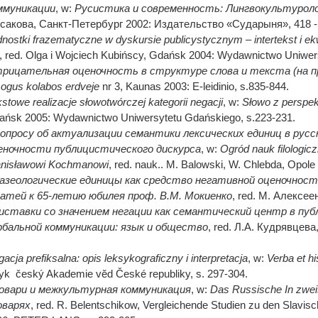
ммуникации
, w:
Русистика и современность: Лингвокультурол
сакова, Санкт-Петербург 2002: Издaтельство «Сударыня», 418 -
nostki frazematyczne w dyskursie publicystycznym – intertekst i ek
2, red. Olga i Wojciech Kubińscy, Gdańsk 2004: Wydawnictwo Uniwer
рицательная оценочность в структуре слова и текста (на п
ogus
kolabos
erdveje
nr 3, Kaunas 2003: E-leidinio, s.835-844.
stowe realizacje słowotwórczej kategorii negacji
, w:
Słowo z perspe
ańsk 2005: Wydawnictwo Uniwersytetu Gdańskiego, s.223-231.
вопросу об актуализации семантики лексических единиц в русс
еночности публицистического дискурса
, w:
Ogr
ód
nauk
filologic
anisławowi Kochmanowi
, red. nauk.. M. Balowski, W. Chlebda, Opol
азеологические единицы как средство негативной оценочност
атей к 65-летию юбилея проф. В.М. Мокиенко
, rеd. М. Алексе
иставки со значением негации как семантический центр в пу
рбальной коммуникации: язык и общество
, rеd. Л.А. Кудрявцев
acja prefiksalna: opis leksykograficzny i interpretacja
, w:
Verba et hi
yk český Akademie vĕd České republiky, s. 297-304.
овари
и
межкультурная
коммуникация
, w:
Das Russische In zwei
оварях
, red. R. Belentschikow, Vergleichende Studien zu den Slavis