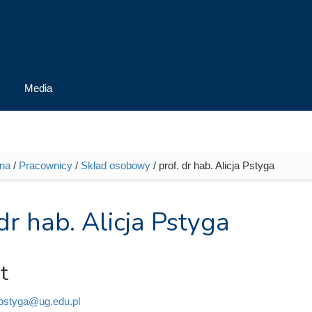
Media
wna
/
Pracownicy
/
Skład osobowy
/ prof. dr hab. Alicja Pstyga
tutaj
 dr hab. Alicja Pstyga
t
.pstyga@ug.edu.pl