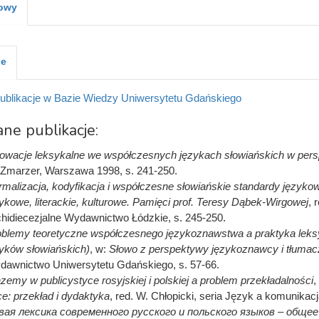
kowy
je
ublikacje w Bazie Wiedzy Uniwersytetu Gdańskiego
ne publikacje:
owacje leksykalne we współczesnych językach słowiańskich w persp
Zmarzer, Warszawa 1998, s. 241-250.
malizacja, kodyfikacja i współczesne słowiańskie standardy języko
ykowe, literackie, kulturowe. Pamięci prof. Teresy Dąbek-Wirgowej
, 
hidiecezjalne Wydawnictwo Łódzkie, s. 245-250.
blemy teoretyczne współczesnego językoznawstwa a praktyka leks
yków słowiańskich)
, w:
Słowo z perspektywy językoznawcy i tłumac
awnictwo Uniwersytetu Gdańskiego, s. 57-66.
zemy w publicystyce rosyjskiej i polskiej a problem przekładalności
,
e: przekład i dydaktyka
, red. W. Chłopicki, seria Język a komunikacj
вая лексика современного русского и польского языков – обще