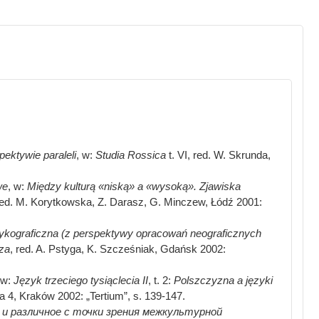
ektywie paraleli
, w:
Studia Rossica
t. VI, red. W. Skrunda,
we
, w:
Między kulturą «niską» a «wysoką». Zjawiska
red. M. Korytkowska, Z. Darasz, G. Minczew, Łódź 2001:
ykograficzna (z perspektywy opracowań neograficznych
za
, red. A. Pstyga, K. Szcześniak, Gdańsk 2002:
 w:
Język trzeciego tysiąclecia II
, t. 2:
Polszczyzna a języki
a 4, Kraków 2002: „Tertium”, s. 139-147.
е и различное с точки зрения межкультурной