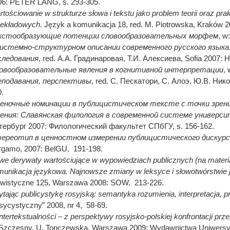
06: PETER LANG, s. 293-305.
tościowanie w strukturze słowa i tekstu jako problem teorii oraz pra
zekładowych
. Język a komunikacja 18, red. M. Piotrowska, Kraków 20
кстообразующие потенции словообразовательных морфем
, w
системно-структурном описании современного русского языка
следования
, red. А.А. Градинаровая, Т.И. Алексиева, Sofia 2007
овообразовательные явления в когнитивной интерпретации
, 
еподавания, перспективы
, red. С. Пескатори, С. Алоэ, Ю.В. Нико
.
еночные номинации в публицистическом тексте с точки зрени
ения: Славянская филология в современной системе универси
тербург 2007: Филологический факультет СПбГУ, s. 156-162.
ереотип в ценностном измерении публицистического дискурс
rgamo, 2007: BelGU, 191-198.
e derywaty wartościujące w wypowiedziach publicznych (na material
unikacja językowa. Najnowsze zmiany w leksyce i słowotwórstwie 
awistyczne 125, Warszawa 2008: SOW, 213-226.
tając publicystykę rosyjską: semantyka rozumienia, interpretacja, pr
ycystyczny” 2008, nr 4, 58-69.
ntertekstualności – z perspektywy rosyjsko-polskiej konfrontacji prz
 Szczęsny, U. Topczewska, Warszawa 2009: Wydawnictwa Uniwersyt