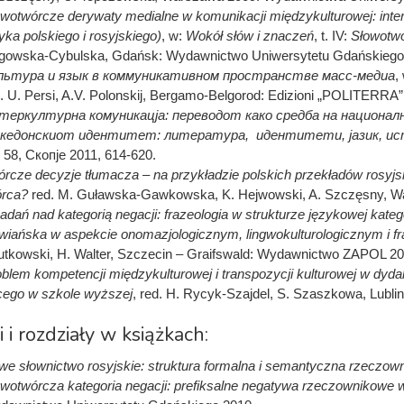
wotwórcze derywaty medialne w komunikacji międzykulturowej: interp
yka polskiego i rosyjskiego)
, w:
Wokół słów i znaczeń
, t. IV:
Słowotwó
gowska-Cybulska, Gdańsk: Wydawnictwo Uniwersytetu Gdańskiego, 
льтура и язык в коммуникативном пространстве масс-медиа
,
. U. Persi, A.V. Polonskij, Bergamo-Belgorod: Edizioni „POLITERRA”
теркултурна комуникацj
а: переводот како средба на национа
кедонскиот идентитет: литература, идентитети,
j
азик, ис
 58, Скопjе 2011, 614-620.
rcze decyzje tłumacza – na przykładzie polskich przekładów rosyj
órca?
red. M. Guławska-Gawkowska, K. Hejwowski, A. Szczęsny, Wa
adań nad kategorią negacji: frazeologia w strukturze językowej katego
wiańska w aspekcie onomazjologicznym, lingwokulturologicznym i f
tkowski, H. Walter, Szczecin – Graifswald: Wydawnictwo ZAPOL 20
blem kompetencji międzykulturowej i transpozycji kulturowej w dyda
cego w szkole wyższej
, red. H. Rycyk-Szajdel, S. Szaszkowa, Lubl
i i rozdziały w książkach:
e słownictwo rosyjskie: struktura formalna i semantyczna rzeczow
wotwórcza kategoria negacji: prefiksalne negatywa rzeczownikowe 