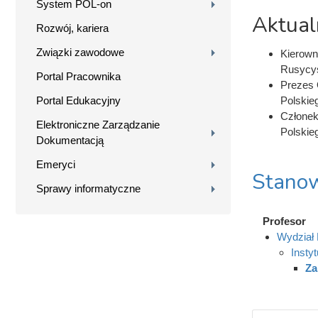
System POL-on
Aktual
Rozwój, kariera
Związki zawodowe
Kierown
Rusycys
Portal Pracownika
Prezes 
Portal Edukacyjny
Polskie
Członek
Elektroniczne Zarządzanie
Polskie
Dokumentacją
Emeryci
Stanow
Sprawy informatyczne
Profesor
Wydział 
Insty
Za