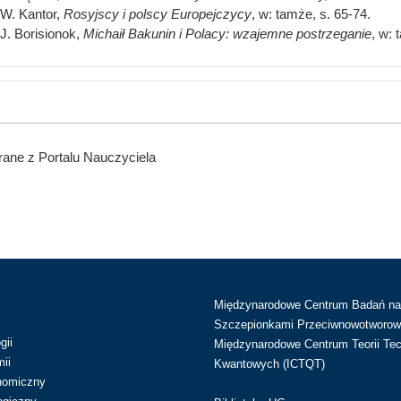
W. Kantor,
Rosyjscy i polscy Europejczycy
, w: tamże, s. 65-74.
J. Borisionok,
Michaił Bakunin i Polacy: wzajemne postrzeganie
, w: 
ane z Portalu Nauczyciela
Międzynarodowe Centrum Badań n
Szczepionkami Przeciwnowotworow
gii
Międzynarodowe Centrum Teorii Tec
ii
Kwantowych (ICTQT)
nomiczny