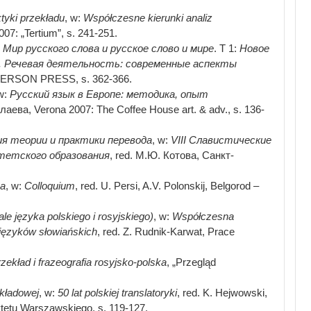
ktyki przekładu
, w:
Współczesne kierunki analiz
07: „Tertium”, s. 241-251.
:
Мир русского слова и русское слово и мире
. Т 1:
Новое
. Речевая деятельность: современные аспекты
: HERSON PRESS, s. 362-366.
w:
Русский язык в Европе: методика, опыт
лаева, Verona 2007: The Coffee House art. & adv., s. 136-
я теории и практики перевода
, w:
VIII
Славистические
тетского образования
, red. М.Ю. Котова, Санкт-
а
, w:
Colloquium
, red. U. Persi, A.V. Polonskij, Belgorod –
e języka polskiego i rosyjskiego)
, w:
Współczesna
języków słowiańskich
, red. Z. Rudnik-Karwat, Prace
zekład i frazeografia rosyjsko-polska
, „Przegląd
ekładowej
, w:
50 lat polskiej translatoryki
, red. K. Hejwowski,
etu Warszawskiego, s. 119-127.