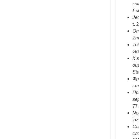
ко
Лы
Jed
t. 
От
Zm
Tek
Gd
К 
оц
St
Фр
ст
Пр
ве
77.
Neg
jaz
Сл
сл