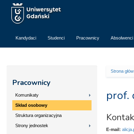
Przejdź do treści
Kandydaci
Studenci
Pracownicy
Absolwenci
Strona głó
Jesteś 
Pracownicy
prof.
Komunikaty
Skład osobowy
Kontak
Struktura organizacyjna
Strony jednostek
E-mail:
alicja