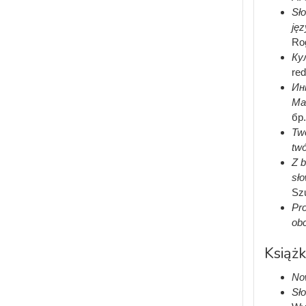
Sło
jęz
Ro
Ку
red
Ин
Ма
бр.
Twó
tw
Z b
sło
Szu
Pro
ob
Książk
Now
Sło