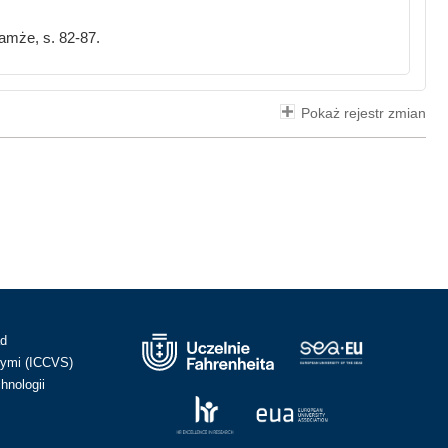
tamże, s. 82-87.
Pokaż rejestr zmian
ad
ymi (ICCVS)
hnologii