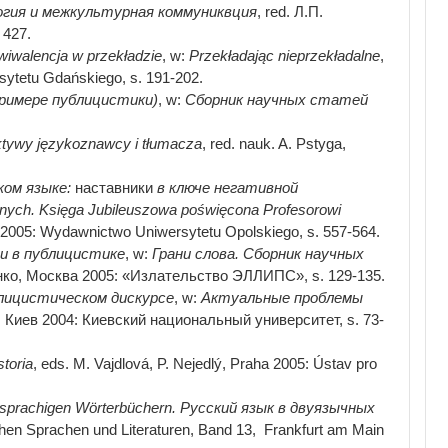
огия и межкультурная коммуниквция
, red. Л.П.
 427.
wiwalencja w przekładzie
, w:
Przekładając nieprzekładalne
,
sytetu Gdańskiego, s. 191-202.
римере публицистики)
, w:
Сборник научных статей
ktywy językoznawcy i tłumacza
, red. nauk. A. Pstyga,
ком языке:
наставники
в ключе негативной
znych
. Księga Jubileuszowa poświęcona Profesorowi
e 2005: Wydawnictwo Uniwersytetu Opolskiego, s. 557-564.
и в публицистике
, w:
Грани слова. Сборник научных
енко, Москва 2005: «Излательство ЭЛЛИПС», s. 129-135.
блицистическом дискурсе
, w:
Актуальные проблемы
а, Киев 2004: Киевский национальный университет, s. 73-
storia
, eds. M. Vajdlová, P. Nejedlý, Praha 2005: Ústav pro
sprachigen Wörterbüchern.
Русский
язык
в
двуязычных
chen Sprachen und Literaturen, Band 13, Frankfurt am Main