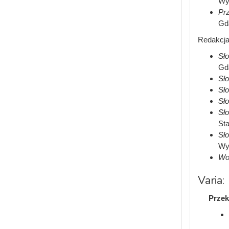
Wy
Prz
Gd
Redakcja
Sł
Gd
Sł
Sł
Sł
Sł
Sta
Sł
Wy
Wok
Varia:
Przek