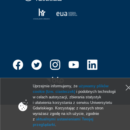
Uprzejmie informujemy, że
używamy plików
cookie (tzw. ciasteczek)
i podobnych technologii
© 2013-2026 Uniwersytet Gdański
w celach autoryzacji, zbierania statystyk
i ułatwienia korzystania z serwisu Uniwersytetu
Gdańskiego. Korzystając z naszych stron
wyrażasz zgodę na ich użycie, zgodnie
z
aktualnymi ustawieniami Twojej
przeglądarki
.