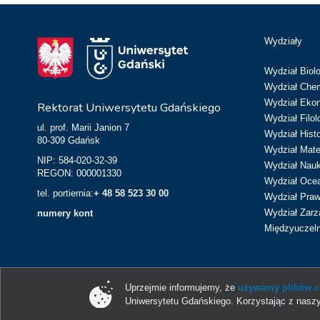
Wydziały
Wydział Biolo
Wydział Chem
Wydział Eko
Rektorat Uniwersytetu Gdańskiego
Wydział Filol
ul. prof. Marii Janion 7
Wydział Hist
80-309 Gdańsk
Wydział Matem
NIP: 584-020-32-39
Wydział Nau
REGON: 000001330
Wydział Ocean
tel. portiernia:
+ 48 58 523 30 00
Wydział Prawa
Wydział Zarz
numery kont
Międzyuczeln
Uprzejmie informujemy, że
używamy plików co
Uniwersytetu Gdańskiego. Korzystając z naszy