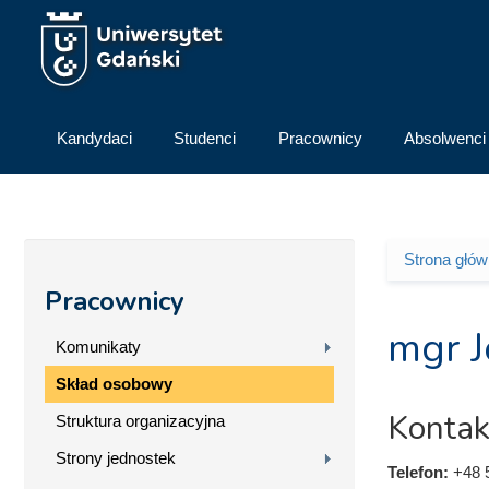
Przejdź do treści
Kandydaci
Studenci
Pracownicy
Absolwenci
Strona głó
Jesteś 
Pracownicy
mgr J
Komunikaty
Skład osobowy
Kontak
Struktura organizacyjna
Strony jednostek
Telefon:
+48 