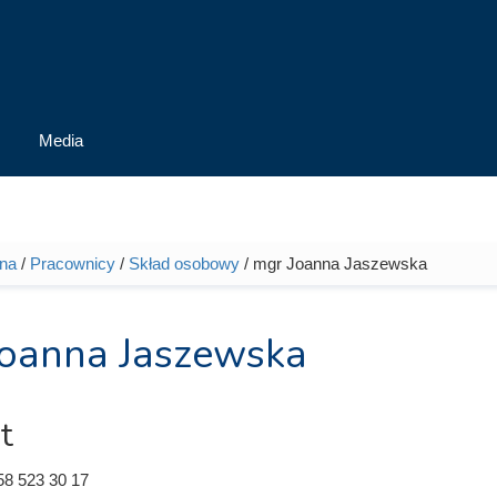
Media
wna
/
Pracownicy
/
Skład osobowy
/ mgr Joanna Jaszewska
tutaj
oanna Jaszewska
t
58 523 30 17