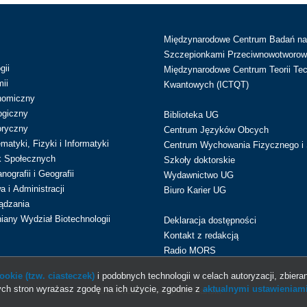
Międzynarodowe Centrum Badań n
Szczepionkami Przeciwnowotworow
gii
Międzynarodowe Centrum Teorii Tec
ii
Kwantowych (ICTQT)
nomiczny
ogiczny
Biblioteka UG
oryczny
Centrum Języków Obcych
atyki, Fizyki i Informatyki
Centrum Wychowania Fizycznego i 
k Społecznych
Szkoły doktorskie
ografii i Geografii
Wydawnictwo UG
 i Administracji
Biuro Karier UG
ądzania
iany Wydział Biotechnologii
Deklaracja dostępności
Kontakt z redakcją
Radio MORS
okie (tzw. ciasteczek)
i podobnych technologii w celach autoryzacji, zbieran
ch stron wyrażasz zgodę na ich użycie, zgodnie z
aktualnymi ustawieniami
© 2013-2026 Uniwersytet Gdański