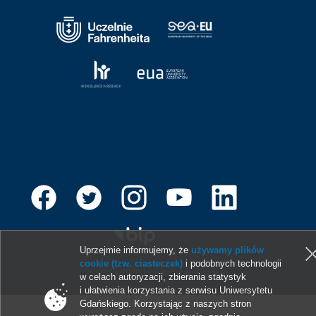
Uprzejmie informujemy, że
używamy plików
cookie (tzw. ciasteczek)
i podobnych technologii
© 2013-2026 Uniwersytet Gdański
w celach autoryzacji, zbierania statystyk
i ułatwienia korzystania z serwisu Uniwersytetu
Gdańskiego. Korzystając z naszych stron