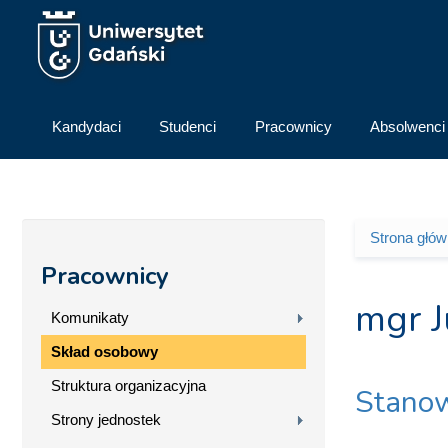
Przejdź do treści
Kandydaci
Studenci
Pracownicy
Absolwenci
Strona głó
Jesteś 
Pracownicy
mgr J
Komunikaty
Skład osobowy
Struktura organizacyjna
Stanow
Strony jednostek