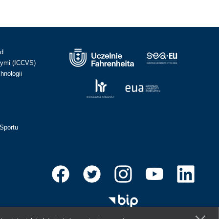
ad
ymi (ICCVS)
hnologii
Sportu