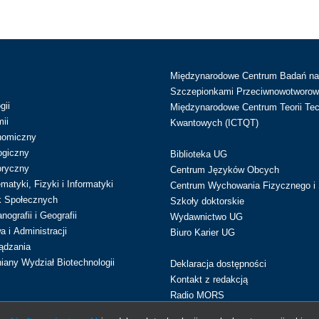
Międzynarodowe Centrum Badań n
Szczepionkami Przeciwnowotworow
gii
Międzynarodowe Centrum Teorii Tec
ii
Kwantowych (ICTQT)
nomiczny
ogiczny
Biblioteka UG
oryczny
Centrum Języków Obcych
atyki, Fizyki i Informatyki
Centrum Wychowania Fizycznego i 
k Społecznych
Szkoły doktorskie
ografii i Geografii
Wydawnictwo UG
 i Administracji
Biuro Karier UG
ądzania
iany Wydział Biotechnologii
Deklaracja dostępności
Kontakt z redakcją
Radio MORS