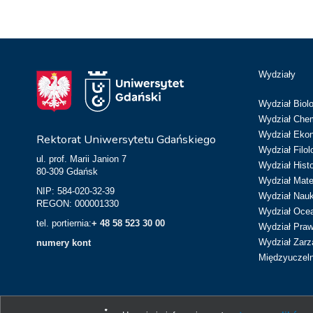
Wydziały
Wydział Biolo
Wydział Chem
Wydział Eko
Rektorat Uniwersytetu Gdańskiego
Wydział Filol
ul. prof. Marii Janion 7
Wydział Hist
80-309 Gdańsk
Wydział Matem
NIP: 584-020-32-39
Wydział Nau
REGON: 000001330
Wydział Ocean
tel. portiernia:
+ 48 58 523 30 00
Wydział Prawa
Wydział Zarz
numery kont
Międzyuczeln