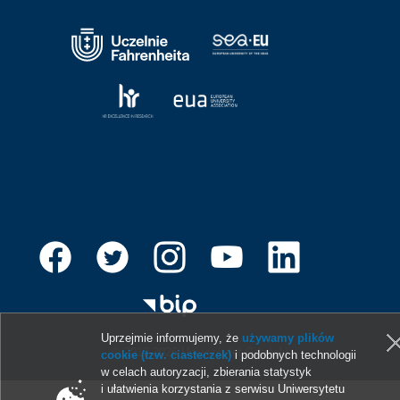
Uprzejmie informujemy, że
używamy plików
© 2013-2026 Uniwersytet Gdański
cookie (tzw. ciasteczek)
i podobnych technologii
w celach autoryzacji, zbierania statystyk
i ułatwienia korzystania z serwisu Uniwersytetu