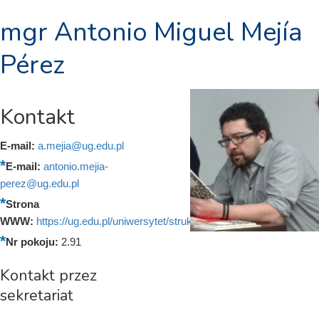
mgr Antonio Miguel Mejía
Pérez
Kontakt
E-mail:
a.mejia@ug.edu.pl
E-mail:
antonio.mejia-
perez@ug.edu.pl
Strona
WWW:
https://ug.edu.pl/uniwersytet/struktura_ug/wydzial_filologiczny/
Nr pokoju:
2.91
Kontakt przez
sekretariat