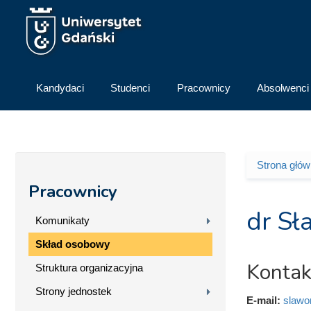
Przejdź do treści
Kandydaci
Studenci
Pracownicy
Absolwenci
Strona głó
Jesteś 
Pracownicy
dr S
Komunikaty
Skład osobowy
Kontak
Struktura organizacyjna
Strony jednostek
E-mail:
slawo