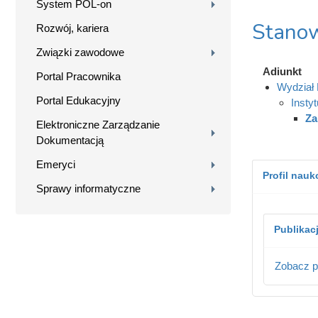
System POL-on
Stanow
Rozwój, kariera
Związki zawodowe
Adiunkt
Portal Pracownika
Wydział 
Portal Edukacyjny
Insty
Za
Elektroniczne Zarządzanie
Dokumentacją
Emeryci
Profil nau
Sprawy informatyczne
Publikac
Zobacz p