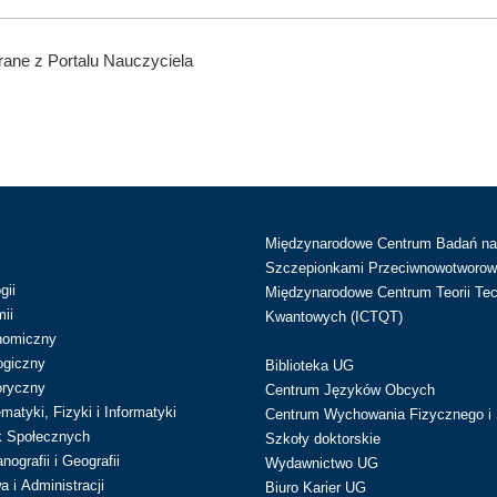
ane z Portalu Nauczyciela
Międzynarodowe Centrum Badań n
Szczepionkami Przeciwnowotworow
gii
Międzynarodowe Centrum Teorii Tec
ii
Kwantowych (ICTQT)
nomiczny
ogiczny
Biblioteka UG
oryczny
Centrum Języków Obcych
atyki, Fizyki i Informatyki
Centrum Wychowania Fizycznego i 
k Społecznych
Szkoły doktorskie
ografii i Geografii
Wydawnictwo UG
 i Administracji
Biuro Karier UG