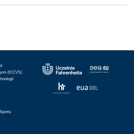
ad
ymi (ICCVS)
hnologii
Sportu