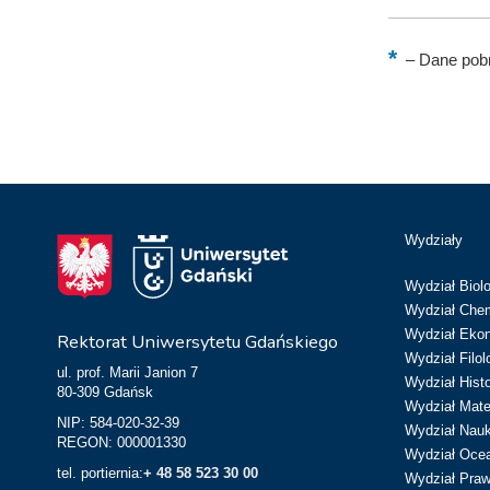
–
Dane pobr
Wydziały
Wydział Biolo
Wydział Chem
Wydział Eko
Rektorat Uniwersytetu Gdańskiego
Wydział Filol
ul. prof. Marii Janion 7
Wydział Hist
80-309 Gdańsk
Wydział Matem
NIP: 584-020-32-39
Wydział Nau
REGON: 000001330
Wydział Ocean
tel. portiernia:
+ 48 58 523 30 00
Wydział Prawa