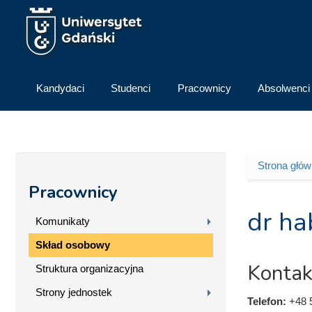
Przejdź do treści
Kandydaci
Studenci
Pracownicy
Absolwenci
Strona głó
Jesteś 
Pracownicy
dr ha
Komunikaty
Skład osobowy
Kontak
Struktura organizacyjna
Strony jednostek
Telefon:
+48 