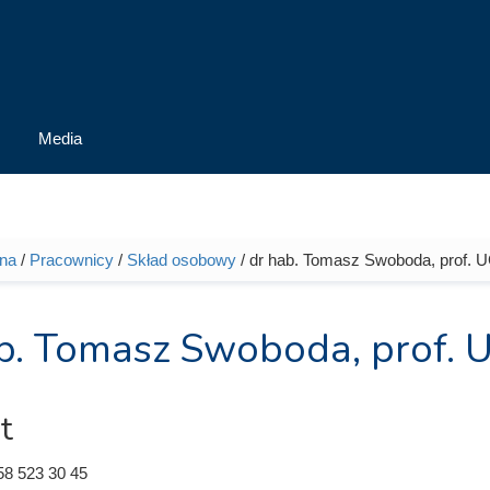
Media
wna
/
Pracownicy
/
Skład osobowy
/ dr hab. Tomasz Swoboda, prof. 
tutaj
b. Tomasz Swoboda, prof. 
t
58 523 30 45