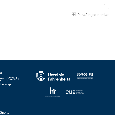
Pokaż rejestr zmian
ad
ymi (ICCVS)
hnologii
Sportu