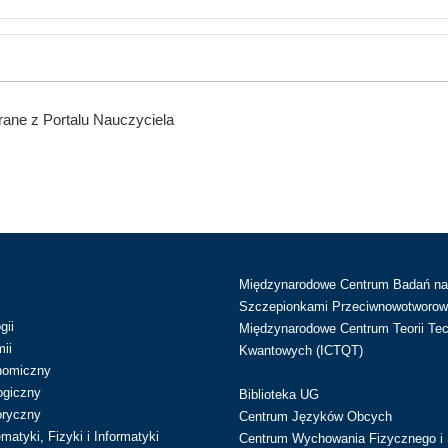
ane z Portalu Nauczyciela
Międzynarodowe Centrum Badań n
Szczepionkami Przeciwnowotworow
gii
Międzynarodowe Centrum Teorii Tec
ii
Kwantowych (ICTQT)
nomiczny
ogiczny
Biblioteka UG
oryczny
Centrum Języków Obcych
atyki, Fizyki i Informatyki
Centrum Wychowania Fizycznego i 