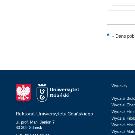
–
Dane pobr
Wydziały
Wydział Biolo
Wydział Chem
Wydział Eko
Rektorat Uniwersytetu Gdańskiego
Wydział Filol
ul. prof. Marii Janion 7
Wydział Hist
80-309 Gdańsk
Wydział Matem