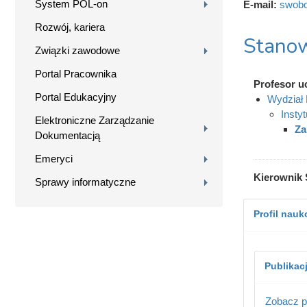
System POL-on
E-mail:
swobo
Rozwój, kariera
Stanow
Związki zawodowe
Portal Pracownika
Profesor u
Portal Edukacyjny
Wydział 
Instyt
Elektroniczne Zarządzanie
Za
Dokumentacją
Emeryci
Kierownik 
Sprawy informatyczne
Profil nau
Publikac
Zobacz p