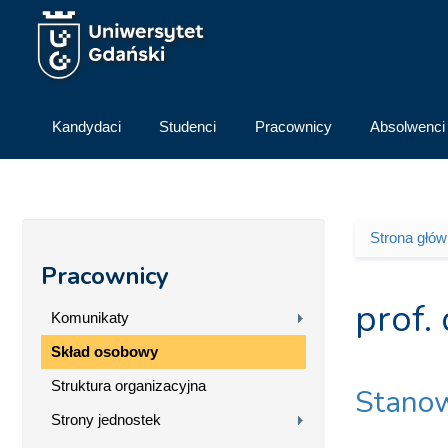
Przejdź do treści
Kandydaci
Studenci
Pracownicy
Absolwenci
Strona głó
Jesteś 
Pracownicy
prof.
Komunikaty
Skład osobowy
Struktura organizacyjna
Stanow
Strony jednostek