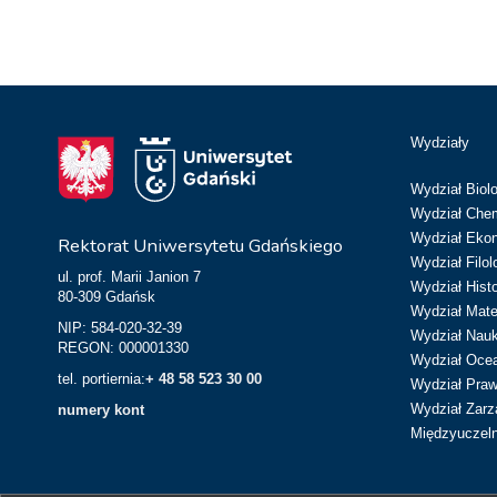
Wydziały
Wydział Biolo
Wydział Chem
Wydział Eko
Rektorat Uniwersytetu Gdańskiego
Wydział Filol
ul. prof. Marii Janion 7
Wydział Hist
80-309 Gdańsk
Wydział Matem
NIP: 584-020-32-39
Wydział Nau
REGON: 000001330
Wydział Ocean
tel. portiernia:
+ 48 58 523 30 00
Wydział Prawa
Wydział Zarz
numery kont
Międzyuczeln