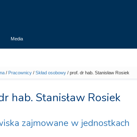
Media
wna
/
Pracownicy
/
Skład osobowy
/ prof. dr hab. Stanisław Rosiek
tutaj
 dr hab. Stanisław Rosiek
iska zajmowane w jednostkach