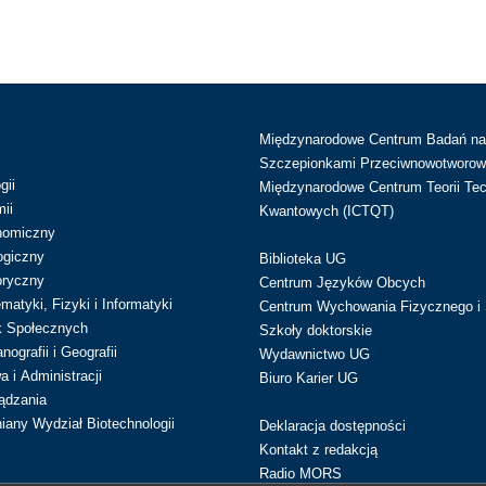
Międzynarodowe Centrum Badań n
Szczepionkami Przeciwnowotworow
gii
Międzynarodowe Centrum Teorii Tec
ii
Kwantowych (ICTQT)
nomiczny
ogiczny
Biblioteka UG
oryczny
Centrum Języków Obcych
atyki, Fizyki i Informatyki
Centrum Wychowania Fizycznego i 
k Społecznych
Szkoły doktorskie
ografii i Geografii
Wydawnictwo UG
 i Administracji
Biuro Karier UG
ądzania
iany Wydział Biotechnologii
Deklaracja dostępności
Kontakt z redakcją
Radio MORS