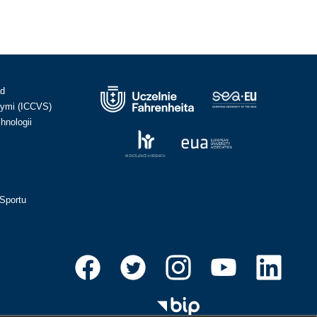
ad
ymi (ICCVS)
hnologii
Sportu