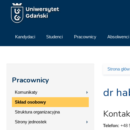
Przejdź do treści
Kandydaci
Studenci
Pracownicy
Absolwenci
Strona głó
Jesteś 
Pracownicy
dr ha
Komunikaty
Skład osobowy
Kontak
Struktura organizacyjna
Strony jednostek
Telefon:
+48 