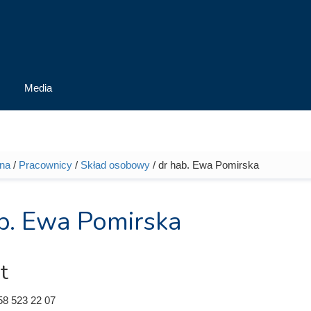
Media
wna
/
Pracownicy
/
Skład osobowy
/ dr hab. Ewa Pomirska
tutaj
b. Ewa Pomirska
t
58 523 22 07