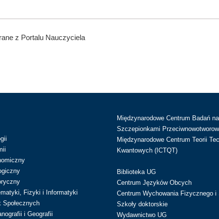
ane z Portalu Nauczyciela
Międzynarodowe Centrum Badań n
Szczepionkami Przeciwnowotworow
gii
Międzynarodowe Centrum Teorii Tec
ii
Kwantowych (ICTQT)
nomiczny
ogiczny
Biblioteka UG
oryczny
Centrum Języków Obcych
atyki, Fizyki i Informatyki
Centrum Wychowania Fizycznego i 
k Społecznych
Szkoły doktorskie
ografii i Geografii
Wydawnictwo UG