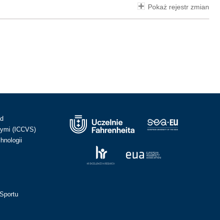
Pokaż rejestr zmian
ad
ymi (ICCVS)
hnologii
Sportu