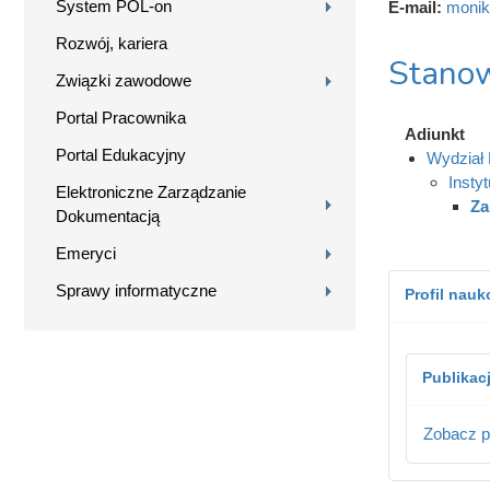
System POL-on
E-mail:
monik
Rozwój, kariera
Stanow
Związki zawodowe
Portal Pracownika
Adiunkt
Portal Edukacyjny
Wydział 
Instyt
Elektroniczne Zarządzanie
Za
Dokumentacją
Emeryci
Sprawy informatyczne
Profil nau
Publikac
Zobacz p