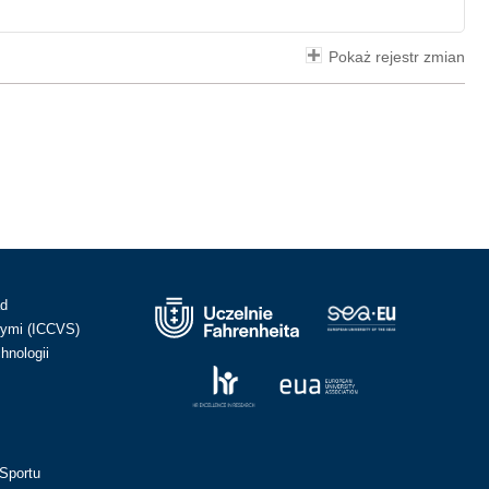
Pokaż rejestr zmian
ad
ymi (ICCVS)
hnologii
Sportu