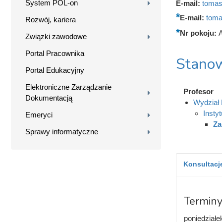
System POL-on
E-mail:
tomas
E-mail:
toma
Rozwój, kariera
Nr pokoju:
Związki zawodowe
Portal Pracownika
Stanow
Portal Edukacyjny
Elektroniczne Zarządzanie
Profesor
Dokumentacją
Wydział 
Insty
Emeryci
Za
Sprawy informatyczne
Konsultacje
Terminy
poniedziałe