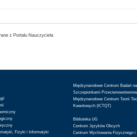
ane z Portalu Nauczyciela
Międzynarodowe Centrum Badań n
Szczepionkami Przeciwnowotworow
gii
Międzynarodowe Centrum Teorii Tec
ii
Kwantowych (ICTQT)
nomiczny
ogiczny
Biblioteka UG
oryczny
Centrum Języków Obcych
atyki, Fizyki i Informatyki
Centrum Wychowania Fizycznego i 