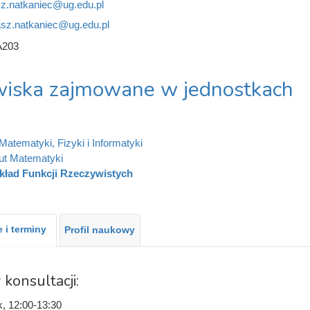
z.natkaniec@ug.edu.pl
sz.natkaniec@ug.edu.pl
A203
iska zajmowane w jednostkach
Matematyki, Fizyki i Informatyki
tut Matematyki
kład Funkcji Rzeczywistych
 i terminy
Profil naukowy
 konsultacji:
k, 12:00-13:30