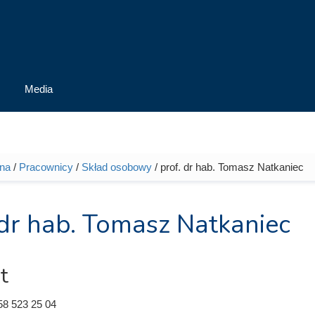
Media
wna
/
Pracownicy
/
Skład osobowy
/ prof. dr hab. Tomasz Natkaniec
tutaj
 dr hab. Tomasz Natkaniec
t
58 523 25 04