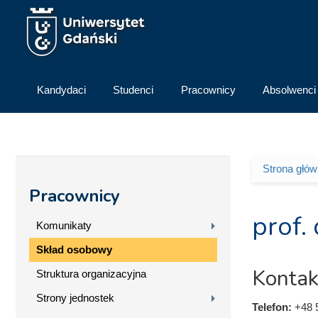
Przejdź do treści
Kandydaci
Studenci
Pracownicy
Absolwenci
Strona głó
Jesteś 
Pracownicy
prof.
Komunikaty
Skład osobowy
Kontak
Struktura organizacyjna
Strony jednostek
Telefon:
+48 