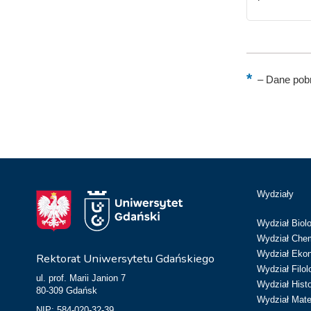
–
Dane pobr
Wydziały
Wydział Biolo
Wydział Chem
Wydział Eko
Rektorat Uniwersytetu Gdańskiego
Wydział Filol
ul. prof. Marii Janion 7
Wydział Hist
80-309 Gdańsk
Wydział Matem
NIP: 584-020-32-39