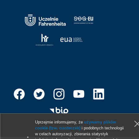
Uprzejmie informujemy, że
używamy plików
© 2013-2026 Uniwersytet Gdański
cookie (tzw. ciasteczek)
i podobnych technologii
w celach autoryzacji, zbierania statystyk