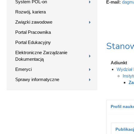
System POL-on
E-mail:
dagma
Rozwój, kariera
Związki zawodowe
Portal Pracownika
Portal Edukacyjny
Stanow
Elektroniczne Zarządzanie
Dokumentacją
Adiunkt
Emeryci
Wydział 
Instyt
Sprawy informatyczne
Za
Profil nau
Publikac