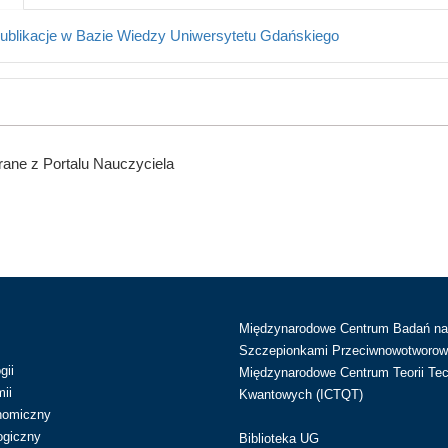
ublikacje w Bazie Wiedzy Uniwersytetu Gdańskiego
ane z Portalu Nauczyciela
Międzynarodowe Centrum Badań n
Szczepionkami Przeciwnowotworow
gii
Międzynarodowe Centrum Teorii Tec
ii
Kwantowych (ICTQT)
nomiczny
ogiczny
Biblioteka UG