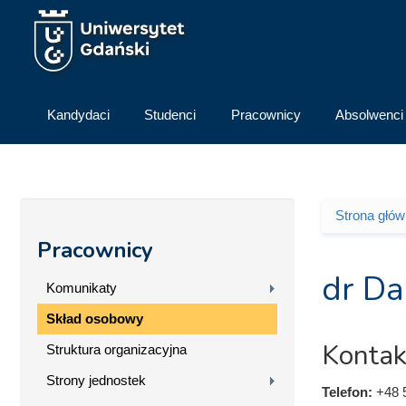
Przejdź do treści
Kandydaci
Studenci
Pracownicy
Absolwenci
Strona głó
Jesteś 
Pracownicy
dr D
Komunikaty
Skład osobowy
Kontak
Struktura organizacyjna
Strony jednostek
Telefon:
+48 