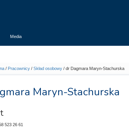
Media
wna
/
Pracownicy
/
Skład osobowy
/ dr Dagmara Maryn-Stachurska
tutaj
agmara Maryn-Stachurska
t
58 523 26 61