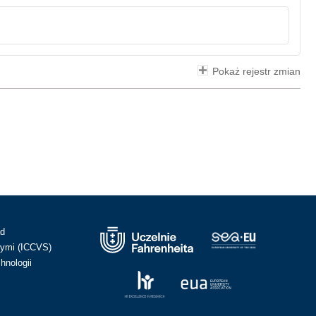
Pokaż rejestr zmian
ad
ymi (ICCVS)
hnologii