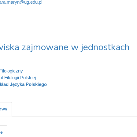
ra.maryn@ug.edu.pl
iska zajmowane w jednostkach
Filologiczny
ut Filologii Polskiej
kład Języka Polskiego
kowy
je