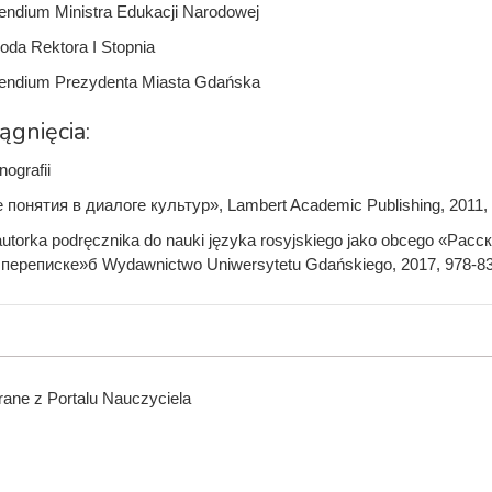
endium Ministra Edukacji Narodowej
oda Rektora I Stopnia
pendium Prezydenta Miasta Gdańska
iągnięcia:
ografii
понятия в диалоге культур», Lambert Academic Publishing, 2011, 
autorka podręcznika do nauki języka rosyjskiego jako obcego «Ра
переписке»б Wydawnictwo Uniwersytetu Gdańskiego, 2017, 978-83
ane z Portalu Nauczyciela