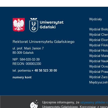
Wydziały
Wydział Biolo
Wydział Chem
Wydział Eko
Rektorat Uniwersytetu Gdańskiego
Wydział Filol
ul. prof. Marii Janion 7
Wydział Hist
80-309 Gdańsk
Wydział Matem
NIP: 584-020-32-39
Wydział Nau
REGON: 000001330
Wydział Ocean
tel. portiernia:
+ 48 58 523 30 00
Wydział Prawa
Wydział Zarz
numery kont
Międzyuczeln
Uprzejmie informujemy, że
używamy plików co
Uniwersytetu Gdańskiego. Korzystając z naszy