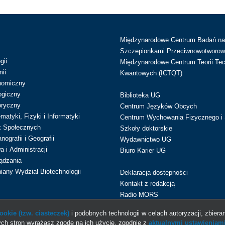
Międzynarodowe Centrum Badań n
Szczepionkami Przeciwnowotworow
gii
Międzynarodowe Centrum Teorii Tec
ii
Kwantowych (ICTQT)
nomiczny
ogiczny
Biblioteka UG
oryczny
Centrum Języków Obcych
atyki, Fizyki i Informatyki
Centrum Wychowania Fizycznego i 
k Społecznych
Szkoły doktorskie
ografii i Geografii
Wydawnictwo UG
 i Administracji
Biuro Karier UG
ądzania
iany Wydział Biotechnologii
Deklaracja dostępności
Kontakt z redakcją
Radio MORS
okie (tzw. ciasteczek)
i podobnych technologii w celach autoryzacji, zbieran
ch stron wyrażasz zgodę na ich użycie, zgodnie z
aktualnymi ustawieniami
© 2013-2026 Uniwersytet Gdański