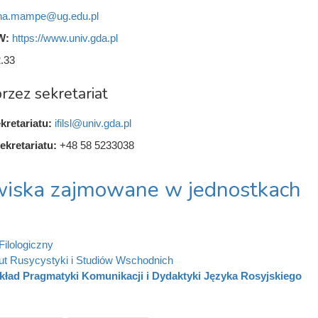
na.mampe@ug.edu.pl
W:
https://www.univ.gda.pl
.33
rzez sekretariat
kretariatu:
ifilsl@univ.gda.pl
ekretariatu:
+48 58 5233038
iska zajmowane w jednostkach
Filologiczny
tut Rusycystyki i Studiów Wschodnich
kład Pragmatyki Komunikacji i Dydaktyki Języka Rosyjskiego