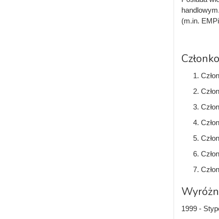
handlowym. 
(m.in. EMPi
Członko
Człon
Człon
Człon
Człon
Człon
Człon
Człon
Wyróżni
1999 - Sty