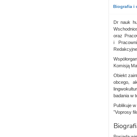
Biografia i
Dr nauk hu
Wschodnios
oraz Prac
i Pracown
Redakcyjneg
Współorgani
Komisją Ma
Obiekt zain
obcego, ak
lingwokultu
badania w t
Publikuje w
"Voprosy fi
Biografi
Posiada wie