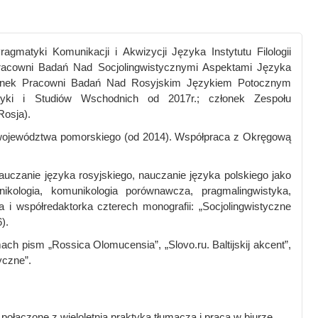
matyki Komunikacji i Akwizycji Języka Instytutu Filologii
 Pracowni Badań Nad Socjolingwistycznymi Aspektami Języka
onek Pracowni Badań Nad Rosyjskim Językiem Potocznym
yki i Studiów Wschodnich od 2017r.; członek Zespołu
Rosja).
ów województwa pomorskiego (od 2014). Współpraca z Okręgową
uczanie języka rosyjskiego, nauczanie języka polskiego jako
kologia, komunikologia porównawcza, pragmalingwistyka,
ka i współredaktorka czterech monografii: „Socjolingwistyczne
).
mach pism „Rossica Olomucensia”, „Slovo.ru. Baltijskij akcent”,
yczne”.
ołączone z wieloletnią praktyką tłumacza i pracą w biurze