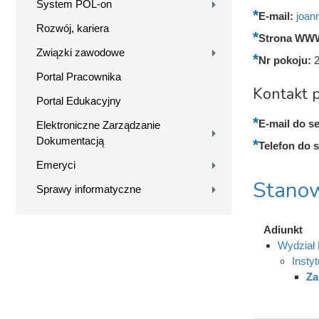
System POL-on
E-mail:
joan
Rozwój, kariera
Strona WW
Związki zawodowe
Nr pokoju:
2
Portal Pracownika
Kontakt p
Portal Edukacyjny
E-mail do se
Elektroniczne Zarządzanie
Dokumentacją
Telefon do s
Emeryci
Stanow
Sprawy informatyczne
Adiunkt
Wydział 
Insty
Za