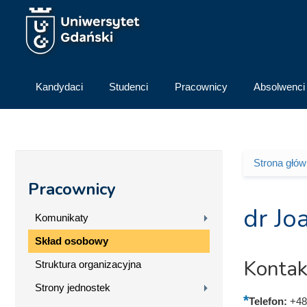
Przejdź do treści
Kandydaci
Studenci
Pracownicy
Absolwenci
Strona głó
Jesteś 
Pracownicy
dr J
Komunikaty
Skład osobowy
Kontak
Struktura organizacyjna
Strony jednostek
Telefon:
+48