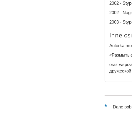
2002 - Styp
2002 - Nagr
2003 - Sty
Inne os
Autorka mon
«Размытые 
oraz współ
дружеской 
–
Dane pobr