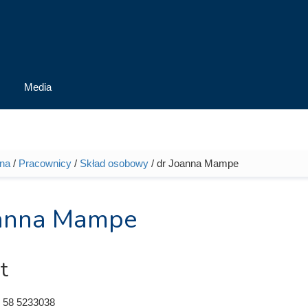
Media
wna
/
Pracownicy
/
Skład osobowy
/ dr Joanna Mampe
tutaj
oanna Mampe
t
 58 5233038