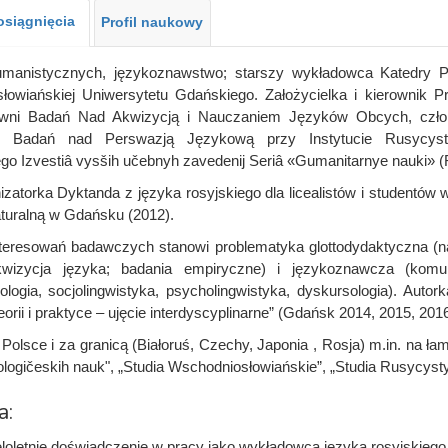
 osiągnięcia
Profil naukowy
manistycznych, językoznawstwo; starszy wykładowca Katedry Prag
łowiańskiej Uniwersytetu Gdańskiego. Założycielka i kierownik
owni Badań Nad Akwizycją i Nauczaniem Języków Obcych, czł
i Badań nad Perswazją Językową przy Instytucie Rusycyst
o Izvestiâ vysših učebnyh zavedenij Seriâ «Gumanitarnye nauki» (
zatorka Dyktanda z języka rosyjskiego dla licealistów i student
turalną w Gdańsku (2012).
teresowań badawczych stanowi problematyka glottodydaktyczna (na
wizycja języka; badania empiryczne) i językoznawcza (komuni
rologia, socjolingwistyka, psycholingwistyka, dyskursologia). Autor
eorii i praktyce – ujęcie interdyscyplinarne” (Gdańsk 2014, 2015, 2016
 Polsce i za granicą (Białoruś, Czechy, Japonia , Rosja) m.in. na ła
lologičeskih nauk", „Studia Wschodniosłowiańskie”, „Studia Rusycyst
a:
loletnie doświadczenie w pracy jako wykładowca języka rosyjskiego p