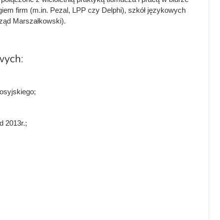
em firm (m.in. Pezal, LPP czy Delphi), szkół językowych
rząd Marszałkowski).
wych:
osyjskiego;
 2013r.;