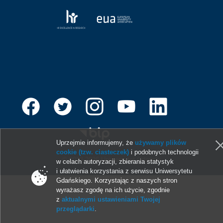
Uprzejmie informujemy, że
używamy plików
cookie (tzw. ciasteczek)
i podobnych technologii
© 2013-2026 Uniwersytet Gdański
w celach autoryzacji, zbierania statystyk
i ułatwienia korzystania z serwisu Uniwersytetu
Gdańskiego. Korzystając z naszych stron
wyrażasz zgodę na ich użycie, zgodnie
z
aktualnymi ustawieniami Twojej
przeglądarki
.