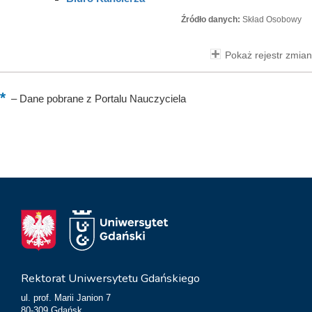
Źródło danych:
Skład Osobowy
Pokaż rejestr zmian
–
Dane pobrane z Portalu Nauczyciela
Rektorat Uniwersytetu Gdańskiego
ul. prof. Marii Janion 7
80-309 Gdańsk