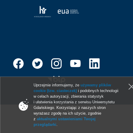
Uprzejmie informujemy, że
używamy plików
cookie (tzw. ciasteczek)
i podobnych technologii
© 2013-2026 Uniwersytet Gdański
w celach autoryzacji, zbierania statystyk
i ułatwienia korzystania z serwisu Uniwersytetu
Gdańskiego. Korzystając z naszych stron
wyrażasz zgodę na ich użycie, zgodnie
z
aktualnymi ustawieniami Twojej
przeglądarki
.