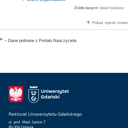
Źródło danych:
Skład Osobowy
Pokaż rejestr zmian
–
Dane pobrane z Portalu Nauczyciela
Rektorat Uniwersytetu Gdańskiego
ul. prof. Marii Janion 7
80-309 Gdańsk