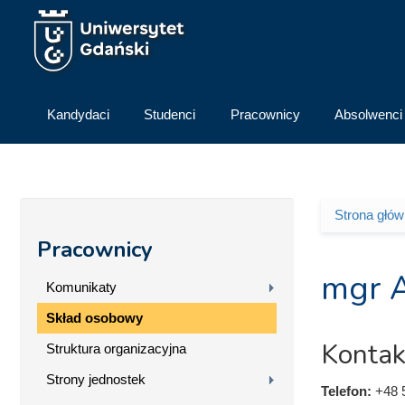
Przejdź do treści
Kandydaci
Studenci
Pracownicy
Absolwenci
Strona głó
Jesteś 
Pracownicy
mgr A
Komunikaty
Skład osobowy
Kontak
Struktura organizacyjna
Strony jednostek
Telefon:
+48 