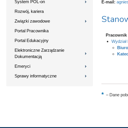
System POL-on
E-mail:
agnie
Rozwój, kariera
Stanow
Związki zawodowe
Portal Pracownika
Pracownik 
Portal Edukacyjny
Wydział B
Biuro
Elektroniczne Zarządzanie
Kated
Dokumentacją
Emeryci
Sprawy informatyczne
–
Dane pobr