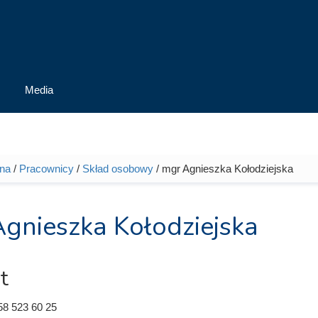
Media
wna
/
Pracownicy
/
Skład osobowy
/ mgr Agnieszka Kołodziejska
tutaj
gnieszka Kołodziejska
t
58 523 60 25