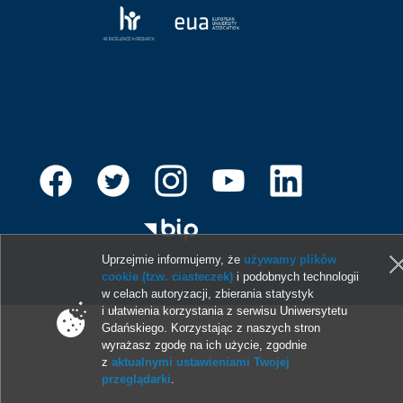
Uprzejmie informujemy, że
używamy plików
cookie (tzw. ciasteczek)
i podobnych technologii
© 2013-2026 Uniwersytet Gdański
w celach autoryzacji, zbierania statystyk
i ułatwienia korzystania z serwisu Uniwersytetu
Gdańskiego. Korzystając z naszych stron
wyrażasz zgodę na ich użycie, zgodnie
z
aktualnymi ustawieniami Twojej
przeglądarki
.