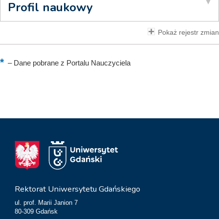
Profil naukowy
Pokaż rejestr zmian
–
Dane pobrane z Portalu Nauczyciela
Rektorat Uniwersytetu Gdańskiego
ul. prof. Marii Janion 7
80-309 Gdańsk