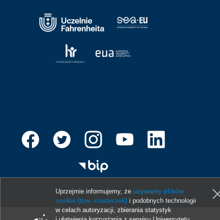
Uprzejmie informujemy, że
używamy plików
© 2013-2026 Uniwersytet Gdański
cookie (tzw. ciasteczek)
i podobnych technologii
w celach autoryzacji, zbierania statystyk
i ułatwienia korzystania z serwisu Uniwersytetu