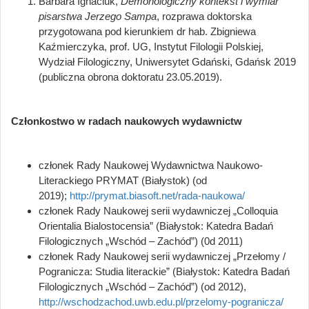
Barbara Ignaciuk,
Demonologiczny kontekst i wymiar
pisarstwa Jerzego Sampa
, rozprawa doktorska
przygotowana pod kierunkiem dr hab. Zbigniewa
Kaźmierczyka, prof. UG, Instytut Filologii Polskiej,
Wydział Filologiczny, Uniwersytet Gdański, Gdańsk 2019
(publiczna obrona doktoratu 23.05.2019).
Członkostwo w radach naukowych wydawnictw
członek Rady Naukowej Wydawnictwa Naukowo-
Literackiego PRYMAT (Białystok) (od
2019);
http://prymat.biasoft.net/rada-naukowa/
członek Rady Naukowej serii wydawniczej „Colloquia
Orientalia Bialostocensia” (Białystok: Katedra Badań
Filologicznych „Wschód – Zachód”) (0d 2011)
członek Rady Naukowej serii wydawniczej „Przełomy /
Pogranicza: Studia literackie” (Białystok: Katedra Badań
Filologicznych „Wschód – Zachód”) (od 2012),
http://wschodzachod.uwb.edu.pl/przelomy-pogranicza/