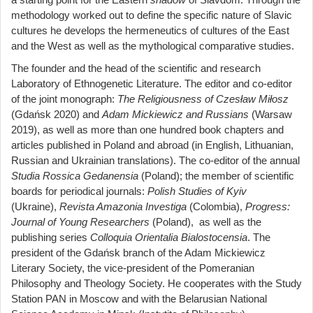
methodology worked out to define the specific nature of Slavic
cultures he develops the hermeneutics of cultures of the East
and the West as well as the mythological comparative studies.
The founder and the head of the scientific and research
Laboratory of Ethnogenetic Literature. The editor and co-editor
of the joint monograph:
The Religiousness of Czesław Miłosz
(Gdańsk 2020) and
Adam Mickiewicz and Russians
(Warsaw
2019), as well as more than one hundred book chapters and
articles published in Poland and abroad (in English, Lithuanian,
Russian and Ukrainian translations). The co-editor of the annual
Studia Rossica Gedanensia
(Poland); the member of scientific
boards for periodical journals:
Polish Studies of Kyiv
(Ukraine),
Revista Amazonia Investiga
(Colombia),
Progress:
Journal of Young Researchers
(Poland),
as well as the
publishing series
Colloquia Orientalia Bialostocensia
. The
president of the Gdańsk branch of the Adam Mickiewicz
Literary Society, the vice-president of the Pomeranian
Philosophy and Theology Society. He cooperates with the Study
Station PAN in Moscow and with the Belarusian National