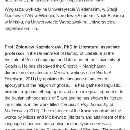
Wygłaszał wykłady na Uniwersytecie Wiedeńskim, w Stacji
Naukowej PAN w Wiedniu, Narodowej Akademii Nauk Białorusi
w Mińsku, na Uniwersytecie Warszawskim, Uniwersytecie
Jagiellońskim i in.
Prof. Zbigniew Kaźmierczyk, PhD in Literature, associate
professor
in the Department of History of Literature at the
Institute of Polish Language and Literature at the University of
Gdańsk. He has displayed the Gnostic – Manichaean
dimension of existence in Miłosz’s writings (
The Work of
Demiurge
, 2011) by applying the language of access to
apocrypha of the religion of gnosis. He has gathered linguistic,
historic, religious, ethnographic and archeological arguments for
the Iranian ethnogenesis of Slavs and he has shown its literary
implications in the work titled
The Slavic Psychomachy of
Mickiewicz
(2012). The existence of the Iranian dualism in the
works by Miłosz and Mickiewicz (his term and attainment of the
language of access, description and analysis) serves as
a starting point for the Eastern
shadow
of Slavdom. Through the