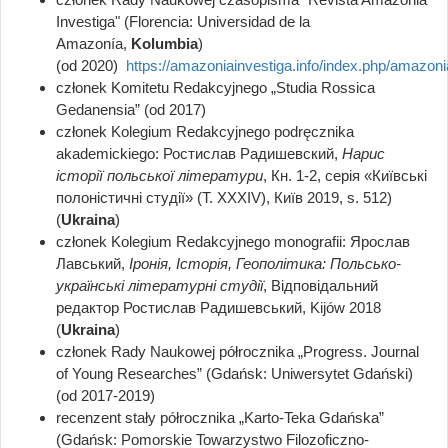
Investiga" (Florencia: Universidad de la
Amazonía,
Kolumbia
)
(od 2020)
https://amazoniainvestiga.info/index.php/amazoni
członek Komitetu Redakcyjnego „Studia Rossica
Gedanensia” (od 2017)
członek Kolegium Redakcyjnego podręcznika
akademickiego: Ростислав Радишевский,
Нарис
iсторiï польськоï лiтератури
, Кн. 1-2, серія «Київські
полоністичні студії» (Т. ХХХІV), Киïв 2019, s. 512)
(
Ukraina
)
członek Kolegium Redakcyjnego monografii:
Ярослав
Лавський,
Іронія, Історія, Геополітика: Польсько-
українські літературні студії
, Відповідальний
редактор Ростислав Радишевський, Kijów 2018
(
Ukraina
)
członek Rady Naukowej półrocznika „Progress. Journal
of Young Researches” (Gdańsk: Uniwersytet Gdański)
(od 2017-2019)
recenzent stały półrocznika „Karto-Teka Gdańska”
(Gdańsk: Pomorskie Towarzystwo Filozoficzno-