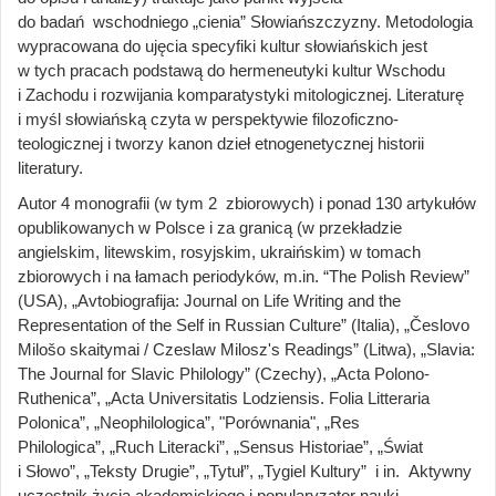
do badań wschodniego „cienia” Słowiańszczyzny. Metodologia
wypracowana do ujęcia specyfiki kultur słowiańskich jest
w tych pracach podstawą do hermeneutyki kultur Wschodu
i Zachodu i rozwijania komparatystyki mitologicznej. Literaturę
i myśl słowiańską czyta w perspektywie filozoficzno-
teologicznej i tworzy kanon dzieł etnogenetycznej historii
literatury.
Autor 4 monografii (w tym 2 zbiorowych) i ponad 130 artykułów
opublikowanych w Polsce i za granicą (w przekładzie
angielskim, litewskim, rosyjskim, ukraińskim) w tomach
zbiorowych i na łamach periodyków, m.in. “The Polish Review”
(USA), „Avtobiografija: Journal on Life Writing and the
Representation of the Self in Russian Culture” (Italia), „Česlovo
Milošo skaitymai / Czeslaw Milosz's Readings” (Litwa), „Slavia:
The Journal for Slavic Philology” (Czechy), „Acta Polono-
Ruthenica”, „Acta Universitatis Lodziensis. Folia Litteraria
Polonica”, „Neophilologica”, "Porównania", „Res
Philologica”, „Ruch Literacki”, „Sensus Historiae”, „Świat
i Słowo”, „Teksty Drugie”, „Tytuł”, „Tygiel Kultury” i in. Aktywny
uczestnik życia akademickiego i popularyzator nauki.