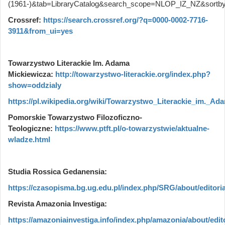
(1961-)&tab=LibraryCatalog&search_scope=NLOP_IZ_NZ&sor
Crossref:
https://search.crossref.org/?q=0000-0002-7716-
3911&from_ui=yes
Towarzystwo Literackie Im. Adama
Mickiewicza:
http://towarzystwo-literackie.org/index.php?
show=oddzialy
https://pl.wikipedia.org/wiki/Towarzystwo_Literackie_im._A
Pomorskie Towarzystwo Filozoficzno-
Teologiczne:
https://www.ptft.pl/o-towarzystwie/aktualne-
wladze.html
Studia Rossica Gedanensia:
https://czasopisma.bg.ug.edu.pl/index.php/SRG/about/editori
Revista Amazonia Investiga:
https://amazoniainvestiga.info/index.php/amazonia/about/edit