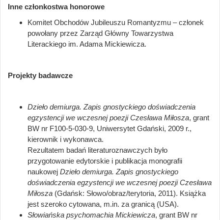
Inne członkostwa honorowe
Komitet Obchodów Jubileuszu Romantyzmu – członek
powołany przez Zarząd Główny Towarzystwa
Literackiego im. Adama Mickiewicza.
Projekty badawcze
Dzieło demiurga. Zapis gnostyckiego doświadczenia
egzystencji we wczesnej poezji Czesława Miłosza
, grant
BW nr F100-5-030-9, Uniwersytet Gdański, 2009 r.,
kierownik i wykonawca.
Rezultatem badań literaturoznawczych było
przygotowanie edytorskie i publikacja monografii
naukowej
Dzieło demiurga. Zapis gnostyckiego
doświadczenia egzystencji we wczesnej poezji Czesława
Miłosza
(Gdańsk: Słowo/obraz/terytoria, 2011). Książka
jest szeroko cytowana, m.in. za granicą (USA).
Słowiańska psychomachia Mickiewicza
, grant BW nr