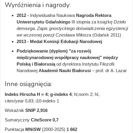
Wyróżnienia i nagrody:
2012 -
Indywidualna Naukowa
Nagroda Rektora
Uniwersytetu Gdańskiego
III stopnia za książkę
Dzieło
demiurga. Zapis gnostyckiego doświadczenia egzystencji
we wczesnej poezji Czesława Miłosza
(Gdańsk 2011)
2013 - Medal Komisji Edukacji Narodowej
Podziękowanie (dyplom)
"za rozwój
międzynarodowej współpracy naukowej" między
Polską i Białorusią
od dyrektora Instytutu Filozofii
Narodowej
Akademii Nauki Białorusi
– prof. dr А. Lazar
Inne osiągnięcia:
Indeks Hirscha H = 4; g-indeks 4
; hI,norm 2; hI,
cites/year 0,83; i10-indeks 1
Wskaźnik
SNIP 2,916
Sumaryczny
CiteScore
0,7
Punktacja
MNiSW
(2000-2025)
1 662