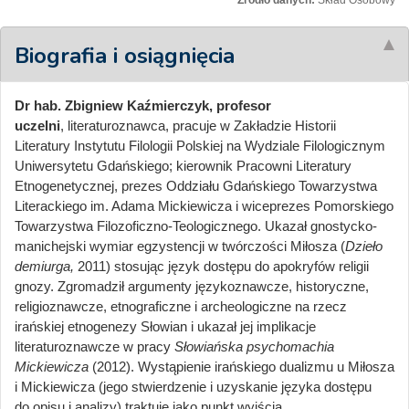
Źródło danych:
Skład Osobowy
Biografia i osiągnięcia
Dr hab. Zbigniew Kaźmierczyk, profesor
uczelni
, literaturoznawca, pracuje w Zakładzie Historii
Literatury Instytutu Filologii Polskiej na Wydziale Filologicznym
Uniwersytetu Gdańskiego; kierownik Pracowni Literatury
Etnogenetycznej, prezes Oddziału Gdańskiego Towarzystwa
Literackiego im. Adama Mickiewicza i wiceprezes Pomorskiego
Towarzystwa Filozoficzno-Teologicznego. Ukazał gnostycko-
manichejski wymiar egzystencji w twórczości Miłosza (
Dzieło
demiurga,
2011) stosując język dostępu do apokryfów religii
gnozy. Zgromadził argumenty językoznawcze, historyczne,
religioznawcze, etnograficzne i archeologiczne na rzecz
irańskiej etnogenezy Słowian i ukazał jej implikacje
literaturoznawcze w pracy
Słowiańska psychomachia
Mickiewicza
(2012). Wystąpienie irańskiego dualizmu u Miłosza
i Mickiewicza (jego stwierdzenie i uzyskanie języka dostępu
do opisu i analizy) traktuje jako punkt wyjścia