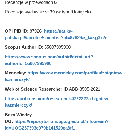
Recenzje w przewodach
6
Recenzje wydawnicze
39
(w tym 9 książek)
OPI PIB ID:
87926:
https://nauka-
polska.pl/#/profile/scientist?id=87926&_k=sg3x2e
Scopus Author ID
: 55807995900
https://www.scopus.com/authid/detail.uri?
authorId=55807995900
Mendeley:
https://www.mendeley.com/profiles/zbigniew-
kamierczyk/
Web of Science
Researcher ID
ABB-3505-2021
https://publons.com/researcher/4722227/zbigniew-
kazmierczyk/
Baza Wiedzy
UG:
https://repozytorium.bg.ug.edu.pl/info.seam?
id=UOG237393c979b141529ea3ff...