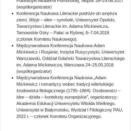
Polonistyki Akademii Pomorskiej, Słupsk 28
–
29.06.2017
(współorganizator)
Konferencja Naukowa
Literackie podróże do wnętrza
ziemi. Wizje – idee – symbole
, Uniwersytet Opolski,
Towarzystwo Literackie im. Adama Mickiewicza,
Tarnowskie Góry – Pałac w Rybnej, 6–7.04.2018
(członek Komitetu Naukowego).
Międzynarodowa Konferencja Naukowa
Adam
Mickiewicz i Rosjanie
, Instytut Rusycystyki, Uniwersytet
Warszawski, Oddział Gdański Towarzystwa Literackiego
im. Adama Mickiewicza, Warszawa 24
–
25.05.2018
(współorganizator)
Międzynarodowa Konferencja Naukowa „Adam
Mickiewicz i romantycy wobec tradycji wileńskiego
środowiska filologicznego (1795–1864). Osobowości –
idee – dzieła – konteksty europejskie”, organizatorzy:
Akademia Edukacji Uniwersytetu Witolda Wielkiego,
Uniwersytet w Białymstoku, Wydział I Filologiczny PAU,
2022 r. – członek Komitetu Organizacyjnego.