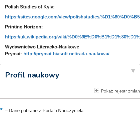
Polish Studies of Kyiv:
https://sites.google.com/view/polishstudies/%D1%80%D
Printing Horizon:
https://uk.wikipedia.org/wiki/%D0%9E%D0%B1%D1%80%D
Wydawnictwo Literacko-Naukowe
Prymat:
http://prymat.biasoft.net/rada-naukowa/
Profil naukowy
Pokaż rejestr zmian
–
Dane pobrane z Portalu Nauczyciela