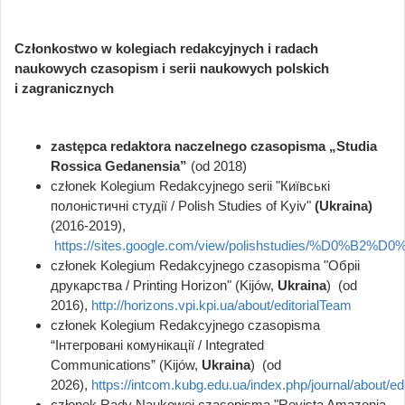
Członkostwo w kolegiach redakcyjnych i radach
naukowych czasopism i serii naukowych polskich
i zagranicznych
zastępca redaktora naczelnego czasopisma „Studia
Rossica Gedanensia”
(od 2018)
członek Kolegium Redakcyjnego serii "Київські
полоністичні студії / Polish Studies of Kyiv"
(Ukraina)
(2016-2019),
https://sites.google.com/view/polishstudies/%D0%B
członek Kolegium Redakcyjnego czasopisma "Обрii
друкарства / Printing Horizon" (Kijów,
Ukraina
) (od
2016),
http://horizons.vpi.kpi.ua/about/editorialTeam
członek Kolegium Redakcyjnego czasopisma
“Інтегровані комунікації / Integrated
Communications” (Kijów,
Ukraina
) (od
2026),
https://intcom.kubg.edu.ua/index.php/journal/about/e
członek Rady Naukowej czasopisma "Revista Amazonia