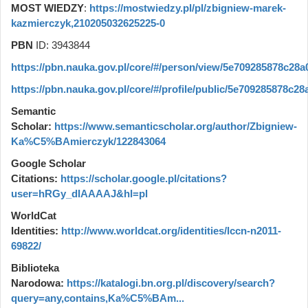
MOST WIEDZY
:
https://mostwiedzy.pl/pl/zbigniew-marek-
kazmierczyk,210205032625225-0
PBN
ID: 3943844
https://pbn.nauka.gov.pl/core/#/person/view/5e709285878c28a0
https://pbn.nauka.gov.pl/core/#/profile/public/5e709285878c2
Semantic
Scholar:
https://www.semanticscholar.org/author/Zbigniew-
Ka%C5%BAmierczyk/122843064
Google Scholar
Citations:
https://scholar.google.pl/citations?
user=hRGy_dIAAAAJ&hl=pl
WorldCat
Identities:
http://www.worldcat.org/identities/lccn-n2011-
69822/
Biblioteka
Narodowa:
https://katalogi.bn.org.pl/discovery/search?
query=any,contains,Ka%C5%BAm...