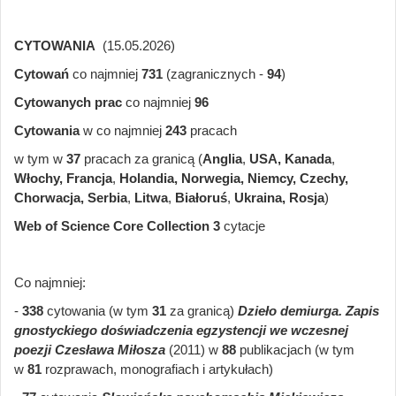
CYTOWANIA
(15.05.2026)
Cytowań
co najmniej
731
(zagranicznych -
94
)
Cytowanych prac
co najmniej
96
Cytowania
w co najmniej
243
pracach
w tym w
37
pracach za granicą (
Anglia
,
USA,
Kanada
,
Włochy, Francja
,
Holandia, Norwegia, Niemcy, Czechy,
Chorwacja,
Serbia
,
Litwa
,
Białoruś
,
Ukraina, Rosja
)
Web of Science Core Collection
3
cytacje
Co najmniej:
-
338
cytowania (w tym
31
za granicą)
Dzieło demiurga. Zapis
gnostyckiego doświadczenia egzystencji we wczesnej
poezji Czesława Miłosza
(2011) w
88
publikacjach (w tym
w
81
rozprawach, monografiach i artykułach)