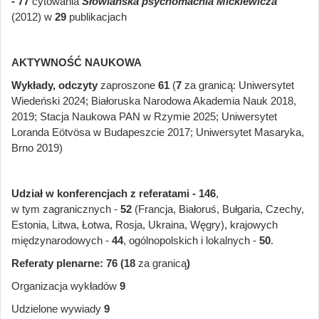
- 77
cytowania
Słowiańska psychomachia Mickiewicza
(2012) w
29
publikacjach
AKTYWNOŚĆ NAUKOWA
Wykłady, odczyty
zaproszone
61
(
7
za granicą: Uniwersytet
Wiedeński 2024; Białoruska Narodowa Akademia Nauk 2018,
2019; Stacja Naukowa PAN w Rzymie 2025; Uniwersytet
Loranda Eötvösa w Budapeszcie 2017; Uniwersytet Masaryka,
Brno 2019)
Udział w konferencjach z referatami - 146
,
w tym zagranicznych -
52
(Francja, Białoruś, Bułgaria, Czechy,
Estonia, Litwa, Łotwa, Rosja, Ukraina, Węgry), krajowych
międzynarodowych -
44
, ogólnopolskich i lokalnych -
50
.
Referaty plenarne:
76 (18
za granicą
)
Organizacja wykładów
9
Udzielone wywiady
9