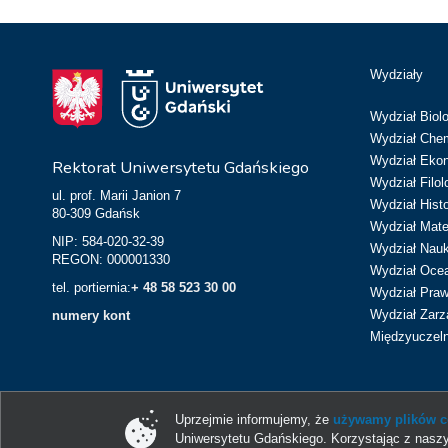
Wydziały
Wydział Biolo
Wydział Chem
Wydział Eko
Rektorat Uniwersytetu Gdańskiego
Wydział Filol
ul. prof. Marii Janion 7
Wydział Hist
80-309 Gdańsk
Wydział Matem
NIP: 584-020-32-39
Wydział Nau
REGON: 000001330
Wydział Ocean
tel. portiernia:
+ 48 58 523 30 00
Wydział Prawa
Wydział Zarz
numery kont
Międzyuczeln
Uprzejmie informujemy, że
używamy plików co
Uniwersytetu Gdańskiego. Korzystając z naszy