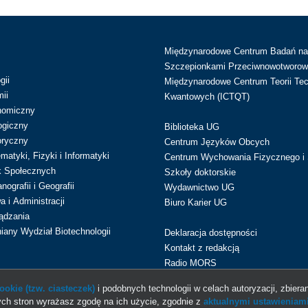
Międzynarodowe Centrum Badań n
Szczepionkami Przeciwnowotworow
gii
Międzynarodowe Centrum Teorii Tec
ii
Kwantowych (ICTQT)
nomiczny
ogiczny
Biblioteka UG
oryczny
Centrum Języków Obcych
atyki, Fizyki i Informatyki
Centrum Wychowania Fizycznego i 
k Społecznych
Szkoły doktorskie
ografii i Geografii
Wydawnictwo UG
 i Administracji
Biuro Karier UG
ądzania
iany Wydział Biotechnologii
Deklaracja dostępności
Kontakt z redakcją
Radio MORS
okie (tzw. ciasteczek)
i podobnych technologii w celach autoryzacji, zbieran
ch stron wyrażasz zgodę na ich użycie, zgodnie z
aktualnymi ustawieniami
© 2013-2026 Uniwersytet Gdański