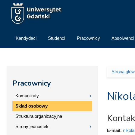
Przejdź do treści
Kandydaci
Studenci
Pracownicy
Absolwenci
Strona głó
Jesteś 
Pracownicy
Nikol
Komunikaty
Skład osobowy
Kontak
Struktura organizacyjna
Strony jednostek
E-mail:
nikol