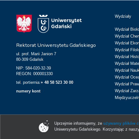
Wydziały
Wydział Biolo
Wydział Chem
Wydział Eko
Rektorat Uniwersytetu Gdańskiego
Wydział Filol
ul. prof. Marii Janion 7
Wydział Hist
80-309 Gdańsk
Wydział Matem
NIP: 584-020-32-39
Wydział Nau
REGON: 000001330
Wydział Ocean
tel. portiernia:
+ 48 58 523 30 00
Wydział Prawa
Wydział Zarz
numery kont
Międzyuczeln
Uprzejmie informujemy, że
używamy plików co
Uniwersytetu Gdańskiego. Korzystając z naszy