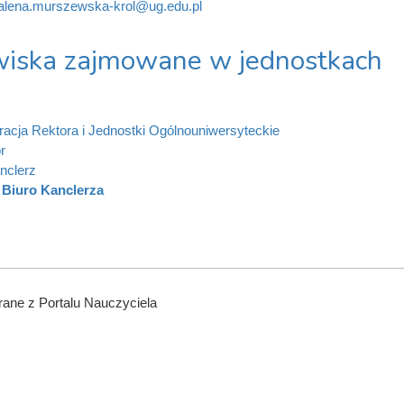
lena.murszewska-krol@ug.edu.pl
iska zajmowane w jednostkach
racja Rektora i Jednostki Ogólnouniwersyteckie
r
nclerz
Biuro Kanclerza
ane z Portalu Nauczyciela