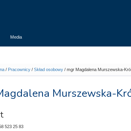
Media
wna
/
Pracownicy
/
Skład osobowy
/ mgr Magdalena Murszewska-Kró
tutaj
Magdalena Murszewska-Kró
t
58 523 25 83