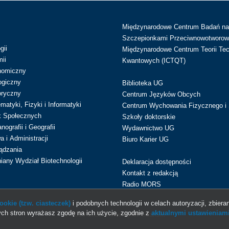
Międzynarodowe Centrum Badań n
Szczepionkami Przeciwnowotworow
gii
Międzynarodowe Centrum Teorii Tec
ii
Kwantowych (ICTQT)
nomiczny
ogiczny
Biblioteka UG
oryczny
Centrum Języków Obcych
atyki, Fizyki i Informatyki
Centrum Wychowania Fizycznego i 
k Społecznych
Szkoły doktorskie
ografii i Geografii
Wydawnictwo UG
 i Administracji
Biuro Karier UG
ądzania
iany Wydział Biotechnologii
Deklaracja dostępności
Kontakt z redakcją
Radio MORS
okie (tzw. ciasteczek)
i podobnych technologii w celach autoryzacji, zbieran
ch stron wyrażasz zgodę na ich użycie, zgodnie z
aktualnymi ustawieniami
© 2013-2026 Uniwersytet Gdański