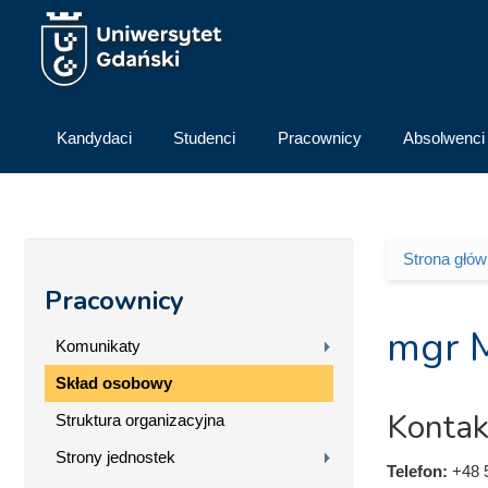
Przejdź do treści
Kandydaci
Studenci
Pracownicy
Absolwenci
Strona głó
Jesteś 
Pracownicy
mgr 
Komunikaty
Skład osobowy
Kontak
Struktura organizacyjna
Strony jednostek
Telefon:
+48 