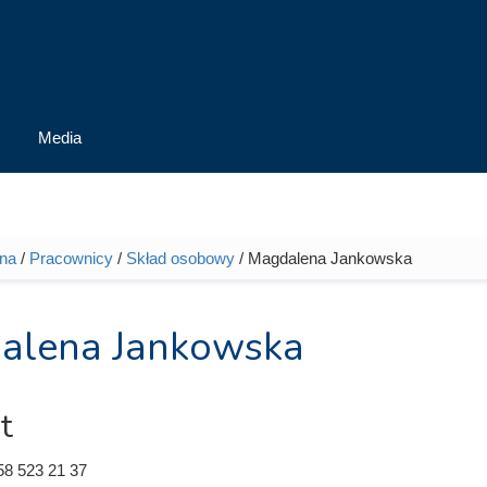
Media
wna
/
Pracownicy
/
Skład osobowy
/ Magdalena Jankowska
tutaj
alena Jankowska
t
58 523 21 37