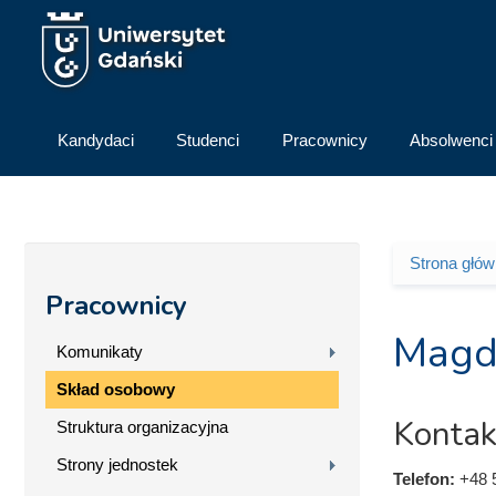
Przejdź do treści
Kandydaci
Studenci
Pracownicy
Absolwenci
Strona głó
Jesteś 
Pracownicy
Magd
Komunikaty
Skład osobowy
Kontak
Struktura organizacyjna
Strony jednostek
Telefon:
+48 