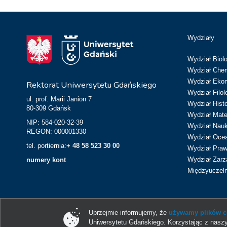
Wydziały
Wydział Biolo
Wydział Chem
Wydział Eko
Rektorat Uniwersytetu Gdańskiego
Wydział Filol
ul. prof. Marii Janion 7
Wydział Hist
80-309 Gdańsk
Wydział Matem
NIP: 584-020-32-39
Wydział Nau
REGON: 000001330
Wydział Ocean
tel. portiernia:
+ 48 58 523 30 00
Wydział Prawa
Wydział Zarz
numery kont
Międzyuczeln
Uprzejmie informujemy, że
używamy plików co
Uniwersytetu Gdańskiego. Korzystając z naszy