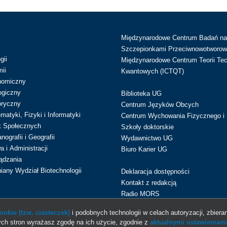
Międzynarodowe Centrum Badań n
Szczepionkami Przeciwnowotworow
gii
Międzynarodowe Centrum Teorii Tec
ii
Kwantowych (ICTQT)
nomiczny
ogiczny
Biblioteka UG
oryczny
Centrum Języków Obcych
atyki, Fizyki i Informatyki
Centrum Wychowania Fizycznego i 
k Społecznych
Szkoły doktorskie
ografii i Geografii
Wydawnictwo UG
 i Administracji
Biuro Karier UG
ądzania
iany Wydział Biotechnologii
Deklaracja dostępności
Kontakt z redakcją
Radio MORS
okie (tzw. ciasteczek)
i podobnych technologii w celach autoryzacji, zbieran
ch stron wyrażasz zgodę na ich użycie, zgodnie z
aktualnymi ustawieniami
© 2013-2026 Uniwersytet Gdański