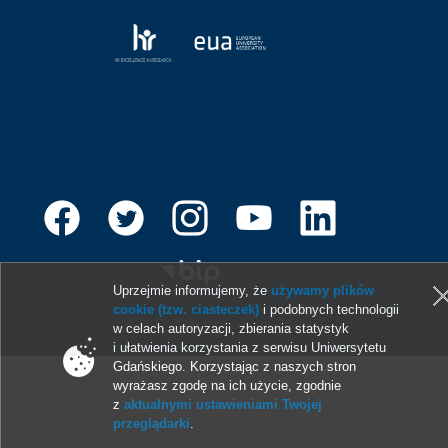
Uprzejmie informujemy, że
używamy plików
cookie (tzw. ciasteczek)
i podobnych technologii
© 2013-2026 Uniwersytet Gdański
w celach autoryzacji, zbierania statystyk
i ułatwienia korzystania z serwisu Uniwersytetu
Gdańskiego. Korzystając z naszych stron
wyrażasz zgodę na ich użycie, zgodnie
z
aktualnymi ustawieniami Twojej
przeglądarki
.