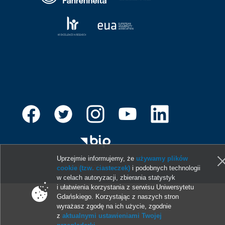
Uprzejmie informujemy, że
używamy plików
© 2013-2026 Uniwersytet Gdański
cookie (tzw. ciasteczek)
i podobnych technologii
w celach autoryzacji, zbierania statystyk
i ułatwienia korzystania z serwisu Uniwersytetu
Gdańskiego. Korzystając z naszych stron
wyrażasz zgodę na ich użycie, zgodnie
z
aktualnymi ustawieniami Twojej