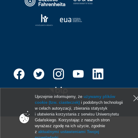
Uprzejmie informujemy, że
używamy plików
cookie (tzw. ciasteczek)
i podobnych technologii
© 2013-2026 Uniwersytet Gdański
w celach autoryzacji, zbierania statystyk
i ułatwienia korzystania z serwisu Uniwersytetu
Gdańskiego. Korzystając z naszych stron
wyrażasz zgodę na ich użycie, zgodnie
z
aktualnymi ustawieniami Twojej
przeglądarki
.