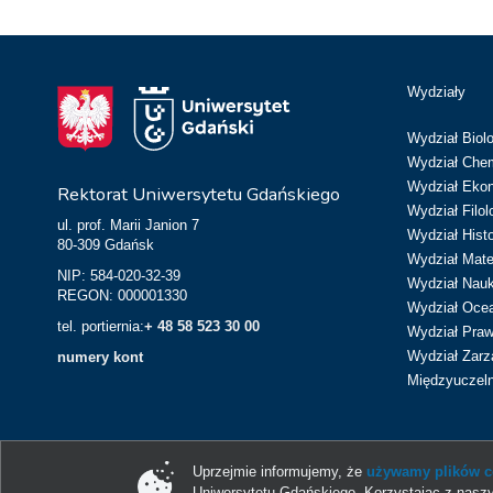
Wydziały
Wydział Biolo
Wydział Chem
Wydział Eko
Rektorat Uniwersytetu Gdańskiego
Wydział Filol
ul. prof. Marii Janion 7
Wydział Hist
80-309 Gdańsk
Wydział Matem
NIP: 584-020-32-39
Wydział Nau
REGON: 000001330
Wydział Ocean
tel. portiernia:
+ 48 58 523 30 00
Wydział Prawa
Wydział Zarz
numery kont
Międzyuczeln
Uprzejmie informujemy, że
używamy plików co
Uniwersytetu Gdańskiego. Korzystając z naszy