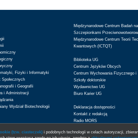
Międzynarodowe Centrum Badań n
Szczepionkami Przeciwnowotworow
gii
Międzynarodowe Centrum Teorii Tec
ii
Kwantowych (ICTQT)
nomiczny
ogiczny
Biblioteka UG
oryczny
Centrum Języków Obcych
atyki, Fizyki i Informatyki
Centrum Wychowania Fizycznego i 
k Społecznych
Szkoły doktorskie
ografii i Geografii
Wydawnictwo UG
 i Administracji
Biuro Karier UG
ądzania
iany Wydział Biotechnologii
Deklaracja dostępności
Kontakt z redakcją
Radio MORS
okie (tzw. ciasteczek)
i podobnych technologii w celach autoryzacji, zbieran
ch stron wyrażasz zgodę na ich użycie, zgodnie z
aktualnymi ustawieniami