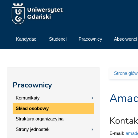
Przejdź do treści
Kandydaci
Studenci
Pracownicy
Absolwenci
Strona głó
Jesteś 
Pracownicy
Amad
Komunikaty
Skład osobowy
Kontak
Struktura organizacyjna
Strony jednostek
E-mail:
amade