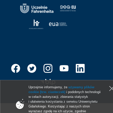
Uprzejmie informujemy, że
używamy plików
cookie (tzw. ciasteczek)
i podobnych technologii
© 2013-2026 Uniwersytet Gdański
w celach autoryzacji, zbierania statystyk
i ułatwienia korzystania z serwisu Uniwersytetu
Gdańskiego. Korzystając z naszych stron
wyrażasz zgodę na ich użycie, zgodnie