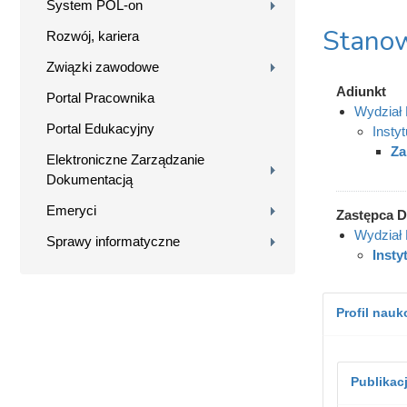
System POL-on
Stanow
Rozwój, kariera
Związki zawodowe
Adiunkt
Portal Pracownika
Wydział 
Portal Edukacyjny
Insty
Za
Elektroniczne Zarządzanie
Dokumentacją
Emeryci
Zastępca D
Wydział 
Sprawy informatyczne
Insty
Profil nau
Publikac