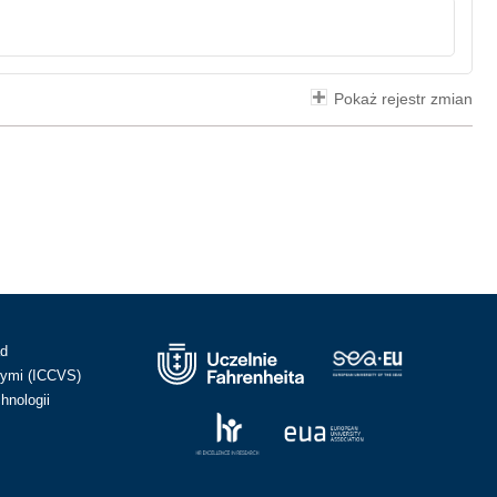
Pokaż rejestr zmian
ad
ymi (ICCVS)
hnologii