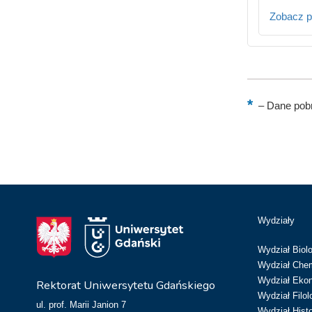
Zobacz p
–
Dane pobr
Wydziały
Wydział Biolo
Wydział Chem
Wydział Eko
Rektorat Uniwersytetu Gdańskiego
Wydział Filol
ul. prof. Marii Janion 7
Wydział Hist