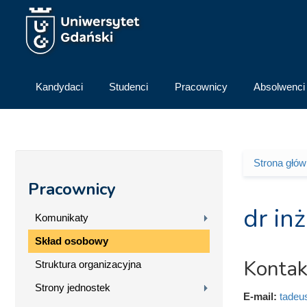
Przejdź do treści
Kandydaci
Studenci
Pracownicy
Absolwenci
Strona głó
Jesteś 
Pracownicy
dr in
Komunikaty
Skład osobowy
Kontak
Struktura organizacyjna
Strony jednostek
E-mail:
tadeu