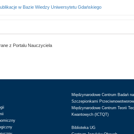
ublikacje w Bazie Wiedzy Uniwersytetu Gdańskiego
ane z Portalu Nauczyciela
Międzynarodowe Centrum Badań n
Szczepionkami Przeciwnowotworow
gii
Międzynarodowe Centrum Teorii Tec
ii
Kwantowych (ICTQT)
nomiczny
ogiczny
Biblioteka UG
oryczny