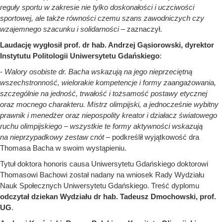
reguły sportu w zakresie nie tylko doskonałości i uczciwości
sportowej, ale także równości czemu szans zawodniczych czy
wzajemnego szacunku i solidarności
– zaznaczył.
Laudację wygłosił prof. dr hab. Andrzej Gąsiorowski, dyrektor
Instytutu Politologii Uniwersytetu Gdańskiego
:
-
Walory osobiste dr. Bacha wskazują na jego nieprzeciętną
wszechstronność, wielorakie kompetencje i formy zaangażowania,
szczególnie na jedność, trwałość i tożsamość postawy etycznej
oraz mocnego charakteru. Mistrz olimpijski, a jednocześnie wybitny
prawnik i menedżer oraz niepospolity kreator i działacz światowego
ruchu olimpijskiego – wszystkie te formy aktywności wskazują
na nieprzypadkowy zestaw cnót
– podkreślił wyjątkowość dra
Thomasa Bacha w swoim wystąpieniu.
Tytuł doktora honoris causa Uniwersytetu Gdańskiego doktorowi
Thomasowi Bachowi został nadany na wniosek Rady Wydziału
Nauk Społecznych Uniwersytetu Gdańskiego. Treść dyplomu
odczytał dziekan Wydziału dr hab. Tadeusz Dmochowski, prof.
UG
.