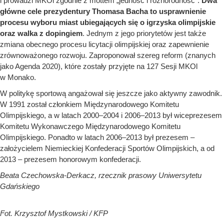
i prowadzi MKOl zgodnie z mottem „jedność i różnorodność”.
Dwa
główne cele prezydentury Thomasa Bacha to usprawnienie
procesu wyboru miast ubiegających się o igrzyska olimpijskie
oraz walka z dopingiem
. Jednym z jego priorytetów jest także
zmiana obecnego procesu licytacji olimpijskiej oraz zapewnienie
zrównoważonego rozwoju. Zaproponował szereg reform (znanych
jako Agenda 2020), które zostały przyjęte na 127 Sesji MKOl
w Monako.
W politykę sportową angażował się jeszcze jako aktywny zawodnik.
W 1991 został członkiem Międzynarodowego Komitetu
Olimpijskiego, a w latach 2000–2004 i 2006–2013 był wiceprezesem
Komitetu Wykonawczego Międzynarodowego Komitetu
Olimpijskiego. Ponadto w latach 2006–2013 był prezesem –
założycielem Niemieckiej Konfederacji Sportów Olimpijskich, a od
2013 – prezesem honorowym konfederacji.
Beata Czechowska-Derkacz, rzecznik prasowy Uniwersytetu
Gdańskiego
Fot. Krzysztof Mystkowski / KFP