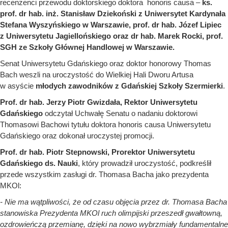
recenzenci przewodu doktorskiego doktora honoris causa –
ks.
prof. dr hab. inż. Stanisław Dziekoński z Uniwersytet Kardynała
Stefana Wyszyńskiego w Warszawie, prof. dr hab. Józef Lipiec
z Uniwersytetu Jagiellońskiego oraz dr hab. Marek Rocki, prof.
SGH ze Szkoły Głównej Handlowej w Warszawie.
Senat Uniwersytetu Gdańskiego oraz doktor honorowy Thomas
Bach weszli na uroczystość do Wielkiej Hali Dworu Artusa
w asyście
młodych zawodników z Gdańskiej Szkoły Szermierki
.
Prof. dr hab. Jerzy Piotr Gwizdała, Rektor Uniwersytetu
Gdańskiego
odczytał Uchwałę Senatu o nadaniu doktorowi
Thomasowi Bachowi tytułu doktora honoris causa Uniwersytetu
Gdańskiego oraz dokonał uroczystej promocji.
Prof. dr hab. Piotr Stepnowski, Prorektor Uniwersytetu
Gdańskiego ds. Nauki
, który prowadził uroczystość, podkreślił
przede wszystkim zasługi dr. Thomasa Bacha jako prezydenta
MKOl:
-
Nie ma wątpliwości, że od czasu objęcia przez dr. Thomasa Bacha
stanowiska Prezydenta MKOl ruch olimpijski przeszedł gwałtowną,
ozdrowieńczą przemianę, dzięki na nowo wybrzmiały fundamentalne