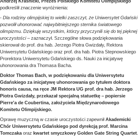
Andrzej Kraśnicki, Prezes Polskiego Komitetu Olimpijskiego
podkreślił znaczenie wyróżnienia:
-
Dla rodziny olimpijskiej to wielki zaszczyt, że Uniwersytet Gdański
pozwolił uhonorować najwybitniejszego sternika światowego
olimpizmu. Dziękuję wszystkim, którzy przyczynili się do tej pięknej
uroczystości
– zaznaczył. Szczególne słowa podziękowania
skierował do prof. dra hab. Jerzego Piotra Gwizdały, Rektora
Uniwersytetu Gdańskiego oraz prof. dra hab. Piotra Stepnowskiego
Prorektora Uniwersytetu Gdańskiego ds. Nauki za inicjatywę
uhonorowania dra Thomasa Bacha.
Doktor Thomas Bach, w podziękowaniu dla Uniwersytetu
Gdańskiego za inicjatywę uhonorowania go tytułem doktora
honoris causa, na ręce JM Rektora UG prof. dra hab. Jerzego
Piotra Gwizdały, przekazał specjalną statuetkę – popiersie
Pierre'a de Coubertina, założyciela Międzynarodowego
Komitetu Olimpijskiego.
Oprawę muzyczną w czasie uroczystości zapewnił
Akademicki
Chór Uniwersytetu Gdańskiego pod dyrekcją prof. Marcina
Tomczaka
oraz
kwartet smyczkowy
Golden Gate String Quartet
.