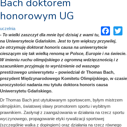
Bach doktorem
honorowym UG
Fac
T
uczelnia
-
To wielki zaszczyt dla mnie być dzisiaj z wami tu,
na Uniwersytecie Gdańskim. Jest to tym większy przywilej,
że otrzymuję doktorat honoris causa na uniwersytecie
cieszącym się tak wielką renomą w Polsce, Europie i na świecie.
W imieniu ruchu olimpijskiego z ogromną wdzięcznością i z
szacunkiem przyjmuję to wyróżnienie od waszego
prestiżowego uniwersytetu
– powiedział dr Thomas Bach,
prezydent Międzynarodowego Komitetu Olimpijskiego, w czasie
uroczystości nadania mu tytułu doktora honoris causa
Uniwersytetu Gdańskiego.
Dr Thomas Bach jest utytułowanym sportowcem, byłym mistrzem
olimpijskim, światowej sławy promotorem sportu i wybitnym
prawnikiem. Zasłynął z zaangażowania w działania na rzecz sportu
wyczynowego, propagowanie etyki rywalizacji sportowej
(szczególnie walka z dopingiem) oraz działania na rzecz równego