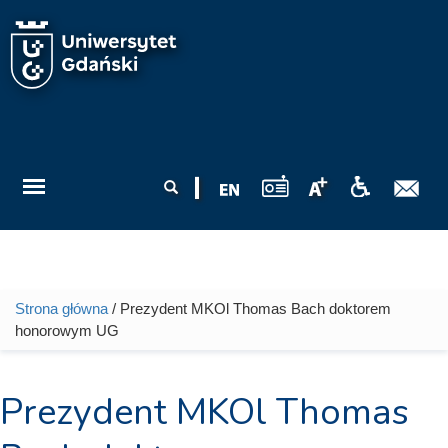
Przejdź do treści
Formularz
Szukaj
wyszukiwania
Strona główna
/ Prezydent MKOl Thomas Bach doktorem
Jesteś tutaj
honorowym UG
Prezydent MKOl Thomas