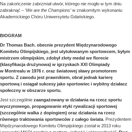
Na zakończenie zabrzmiał utwór, którego nie mogło w tym dniu
zabraknąć – ‘
We are the Champions’
w znakomitym wykonaniu
Akademickiego Chóru Uniwersytetu Gdańskiego.
BIOGRAM
Dr Thomas Bach
,
obecnie prezydent Międzynarodowego
Komitetu Olimpijskiego, jest utytułowanym sportowcem, byłym
mistrzem olimpijskim, z
dobył złoty medal we florecie
(klasyfikacja drużynowa) w igrzyskach XXI Olimpiady
w Montrealu w 1976 r.
oraz światowej sławy promotorem
sportu.
Z zawodu jest prawnikiem, obrał jednak karierę
sportową i osiągał sukcesy jako sportowiec i wybitny działacz
społeczny w obszarze sportu.
Jest szczególnie
zaangażowany w działania na rzecz sportu
wyczynowego, propagowanie etyki rywalizacji sportowej
(szczególnie walka z dopingiem) oraz działania na rzecz
równego traktowania sportowców z całego świata
. Prezydentem
Międzynarodowego Komitetu Olimpijskiego został w 2013 roku