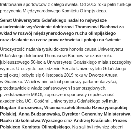
traktowania sportowców z całego świata. Od 2013 roku pełni funkcję
prezydenta Międzynarodowego Komitetu Olimpijskiego.
Senat Uniwersytetu Gdańskiego nadał to najwyższe
akademickie wyróżnienie doktorowi Thomasowi Bachowi za
wkład w rozwój międzynarodowego ruchu olimpijskiego
oraz działanie na rzecz praw człowieka i pokoju na świecie.
Uroczystość nadania tytułu doktora honoris causa Uniwersytetu
Gdańskiego doktorowi Thomasowi Bachowi w czasie roku
jubileuszowego 50-lecia Uniwersytetu Gdańskiego miała szczególny
wymiar. Uroczyste posiedzenie Senatu Uniwersytetu Gdańskiego
z tej okazji odbyło się 6 listopada 2019 roku w Dworze Artusa
w Gdańsku. Wzięli w nim udział pomorscy parlamentarzyści,
przedstawiciele władz państwowych i samorządowych,
przedstawiciele MKOl, zaproszeni sportowcy i społeczność
akademicka UG. Gośćmi Uniwersytetu Gdańskiego byli m.in.
Bogdan Borusewicz, Wicemarszałek Senatu Rzeczypospolitej
Polskiej
,
Anna Budzanowska, Dyrektor Generalny Ministerstwa
Nauki i Szkolnictwa Wyższego
oraz
Andrzej Kraśnicki, Prezes
Polskiego Komitetu Olimpijskiego
. Na sali byli również obecni