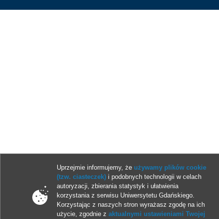
Uprzejmie informujemy, że
używamy plików cookie
(tzw. ciasteczek)
i podobnych technologii w celach
autoryzacji, zbierania statystyk i ułatwienia
korzystania z serwisu Uniwersytetu Gdańskiego.
Korzystając z naszych stron wyrażasz zgodę na ich
użycie, zgodnie z
aktualnymi ustawieniami Twojej