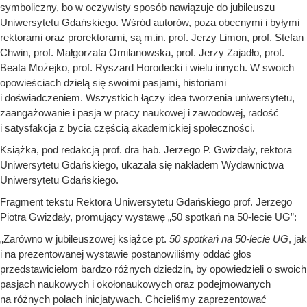
symboliczny, bo w oczywisty sposób nawiązuje do jubileuszu
Uniwersytetu Gdańskiego. Wśród autorów, poza obecnymi i byłymi
rektorami oraz prorektorami, są m.in. prof. Jerzy Limon, prof. Stefan
Chwin, prof. Małgorzata Omilanowska, prof. Jerzy Zajadło, prof.
Beata Możejko, prof. Ryszard Horodecki i wielu innych. W swoich
opowieściach dzielą się swoimi pasjami, historiami
i doświadczeniem. Wszystkich łączy idea tworzenia uniwersytetu,
zaangażowanie i pasja w pracy naukowej i zawodowej, radość
i satysfakcja z bycia częścią akademickiej społeczności.
Książka, pod redakcją prof. dra hab. Jerzego P. Gwizdały, rektora
Uniwersytetu Gdańskiego, ukazała się nakładem Wydawnictwa
Uniwersytetu Gdańskiego.
Fragment tekstu Rektora Uniwersytetu Gdańskiego prof. Jerzego
Piotra Gwizdały, promujący wystawę „50 spotkań na 50-lecie UG”:
„Zarówno w jubileuszowej książce pt.
50 spotkań na 50-lecie UG
, jak
i na prezentowanej wystawie postanowiliśmy oddać głos
przedstawicielom bardzo różnych dziedzin, by opowiedzieli o swoich
pasjach naukowych i okołonaukowych oraz podejmowanych
na różnych polach inicjatywach. Chcieliśmy zaprezentować