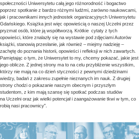
społeczności Uniwersytetu całą jego różnorodność i bogactwo
poprzez spotkanie z bardzo różnymi ludźmi, zarówno naukowcami,
jak i pracownikami innych jednostek organizacyjnych Uniwersytetu
Gdańskiego. Książka jest więc opowieścią o naszej Uczelni przez
pryzmat osób, które ją współtworzą. Krótkie cytaty z tych
opowieści, które znalazły się na wystawie pod zdjęciami Autorów
książki, stanowią przesłanie, jak również – miejmy nadzieję –
zachętę do poznania historii, opowieści i refleksji w nich zawartych.
Pamiętając o tym, że Uniwersytet to my, chcemy pokazać, jakie jest
jego oblicze. Z jednej strony ma to na celu przybliżenie wszystkim,
którzy nie mają na co dzień styczności z pewnymi dziedzinami
wiedzy, badań z zakresu zupełnie nieznanych im nauk. Z drugiej
strony chodzi o pokazanie naszym obecnym i przyszłym
studentom, z kim mają szansę się spotkać podczas studiów
na Uczelni oraz jak wielki potencjał i zaangażowanie tkwi w tym, co
robią nasi pracownicy”.