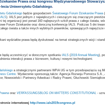
ziekanów Prawa oraz kongresu Międzynarodowego Stowarzysz
-lecia Uniwersytetu Gdańskiego
.
ytetu Gdańskiego
będzie gospodarzem
Światowego Forum Dziekanów Prawa
(
 IALS
). IALS jest jednym z największych i cieszącym się znaczącym presti
tej organizacji jest ponad 160 najlepszych szkół prawa z całego świata, w
owe Forum Dziekanów oraz doroczną konferencję IALS. Podczas 5 dni trwania
 całego świata a także innych wybitnych prawników, sprawujących najwyższe 
kani wydziałów prawa będą dyskutować na temat strategicznych wizji i stand
ie będą uczestniczyć w dorocznym spotkaniu
IALS
(
2019 Annual Meeting
), p
ienia interakcji prawa z biznesem, kulturą i nowymi technologiami.
dańskiego
a strategicznymi partnerami WPiA UG w tym przedsięwzięciu są M
iness Centre
. Wydarzenie sponsorują także: Agencja Rozwoju Pomorza S.A., A
tor, Nowosielski i Partnerzy Adwokaci i Radcy Prawni, Głuchowski Siemiątko
Prawna
oraz
VERFASSUNGSBLOG ON MATTERS CONSTITUTIONAL
- uzna
stronie internetowej
http://www.ials2019congress.pl