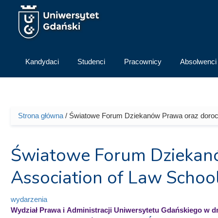
Przejdź do treści
Kandydaci
Studenci
Pracownicy
Absolwenci
Strona główna
/ Światowe Forum Dziekanów Prawa oraz doroczn
Jesteś tutaj
Światowe Forum Dziekanó
Association of Law Schoo
wydarzenia
Wydział Prawa i Administracji Uniwersytetu Gdańskiego
w d