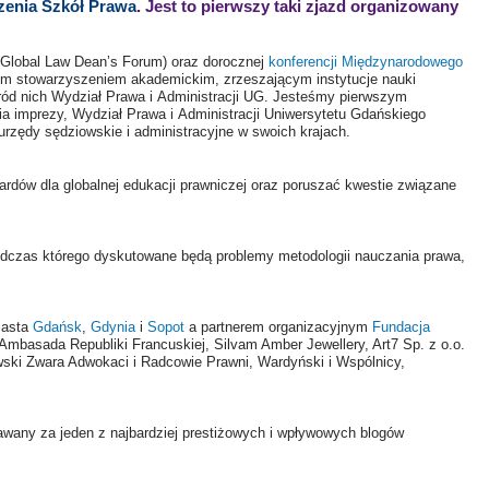
enia Szkół Prawa
. Jest to pierwszy taki zjazd organizowany
Global Law Dean’s Forum) oraz dorocznej
konferencji Międzynarodowego
żem stowarzyszeniem akademickim, zrzeszającym instytucje nauki
śród nich Wydział Prawa i Administracji UG. Jesteśmy pierwszym
 imprezy, Wydział Prawa i Administracji Uniwersytetu Gdańskiego
urzędy sędziowskie i administracyjne w swoich krajach.
ardów dla globalnej edukacji prawniczej oraz poruszać kwestie związane
odczas którego dyskutowane będą problemy metodologii nauczania prawa,
iasta
Gdańsk
,
Gdynia
i
Sopot
a partnerem organizacyjnym
Fundacja
mbasada Republiki Francuskiej, Silvam Amber Jewellery, Art7 Sp. z o.o.
wski Zwara Adwokaci i Radcowie Prawni, Wardyński i Wspólnicy,
wany za jeden z najbardziej prestiżowych i wpływowych blogów