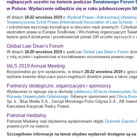
najlepszych uczelni na świecie podczas
Światowego Forum D
w Polsce. Wydarzenie odbędzie się w roku jubileuszowym
50
W dniach
18-22 września 2019 r.
Wydział Prawa i Administracji Uniwers
Stowarzyszenia Szkół Prawa
(
International Association of Law Schools -
i szkolnictwa wyższego kształcące w obszarze nauk prawnych. Członkami 
wydziałem prawa w Europie Środkowej i Wschodniej organizującym Świat
będzie gościł dziekanów i przedstawicieli ponad 100 uczelni wyższych z
Global Law Dean's Forum
W dniach
18-20 września 2019 r.
podczas
Global Law Dean’s Forum
dzie
z rolą uczelni i sądownictwa w kształtowaniu rozumowania prawniczego.
IALS 2019 Annual Meeting
Bezpośrednio po tym wydarzeniu, w dniach
20-22 września 2019 r.
gośc
wybrane kwestie dotyczące poszczególnych dziedzin prawa a także zagadn
Partnerzy strategiczni, organizacyjni i sponsorzy
Wydarzenie to wpisuje się w obchody
jubileuszu 50-lecia Uniwersytetu G
Rozwoju Uniwersytetu Gdańskiego
. Głównym sponsorem jest
Olivia Bus
Sp. k., Blue Media S.A., Zarząd Morskiego Portu Gdynia S.A., AB Inwes
Kancelaria Kacprzak Radcy Prawni.
Patronat medialny
Patronat Medialny nad obydwoma wydarzeniami objęły
Dziennik Gazeta 
prawniczych na świecie.
Szczegółowe informacje na temat obydwu wydarzeń dostępne są na 