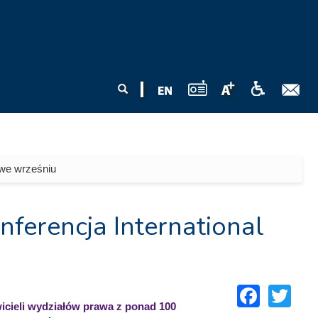
Formularz
Szukaj
wyszukiwania
 we wrześniu
erencja International
Face
Tw
wicieli wydziałów prawa z ponad 100