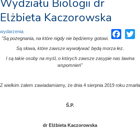
Wydziału Biologii dr
Elżbieta Kaczorowska
Fac
T
wydarzenia
"Są pożegnania, na które nigdy nie będziemy gotowi.
Są słowa, które zawsze wywoływać będą morza łez.
I są takie osoby na myśl, o których zawsze zasypie nas lawina
wspomnień"
Z wielkim żalem zawiadamiamy, że dnia 4 sierpnia 2019 roku zmarła
Ś.P.​
dr Elżbieta Kaczorowska