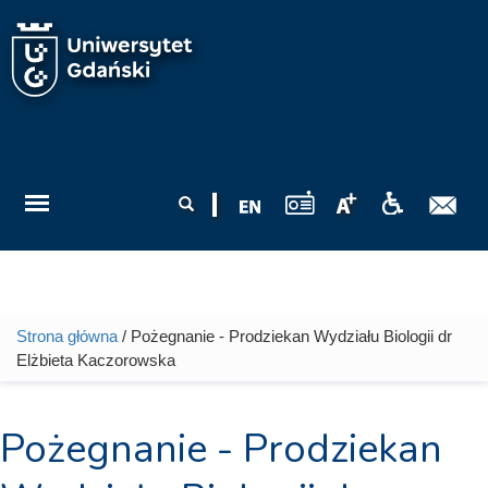
Przejdź do treści
Formularz
Szukaj
wyszukiwania
Strona główna
/ Pożegnanie - Prodziekan Wydziału Biologii dr
Jesteś tutaj
Elżbieta Kaczorowska
Pożegnanie - Prodziekan