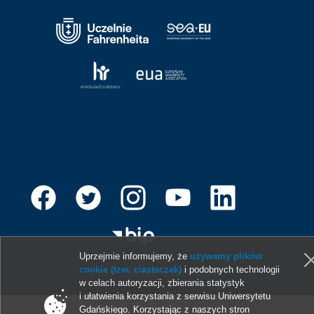
Uprzejmie informujemy, że
używamy plików
cookie (tzw. ciasteczek)
i podobnych technologii
© 2013-2026 Uniwersytet Gdański
w celach autoryzacji, zbierania statystyk
i ułatwienia korzystania z serwisu Uniwersytetu
Gdańskiego. Korzystając z naszych stron