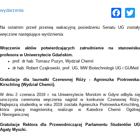
Fac
T
wydarzenia
Na ostatnim przed przerwą wakacyjną posiedzeniu Senatu UG zostały
wręczone następujące wyróżnienia:
Wręczenie aktów potwierdzających zatrudnienie na
stanowisku
profesora w Uniwersytecie Gdańskim.
prof. dr hab. Tomasz Puzyn, Wydział Chemii
dr hab. Robert Czajkowski, prof. UG, MW Biotechnologii UG i GUMed
Gratulacje dla laureatki Czerwonej Róży - Agnieszka Piotrowska-
Kirschling (Wydział Chemii).
W dniu 2 czerwca 2019 r. na Uniwersytecie Morskim w Gdyni odbyła się
uroczysta ceremonia wręczenia nagród w konkursie Czerwonej Róży.
Najlepszą studentką w roku 2019 została Agnieszka Piotrowska-Kirschling,
która pracę magisterską realizuje w Katedrze Chemii Ogólnej
i Nieorganicznej.
Gratulacje Rektora dla Przewodniczącej Parlamentu Studentów UG
Agaty Myszki.