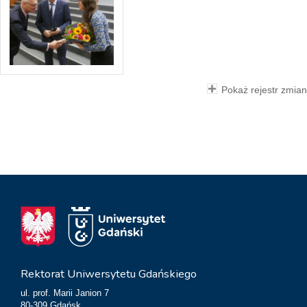
Pokaż rejestr zmian
Rektorat Uniwersytetu Gdańskiego
ul. prof. Marii Janion 7
80-309 Gdańsk