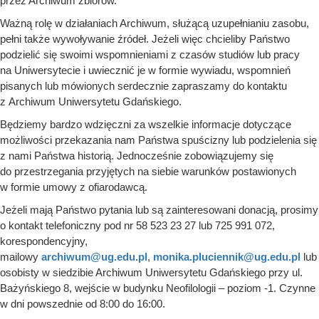
przez Archiwum zbiorów.
Ważną rolę w działaniach Archiwum, służącą uzupełnianiu zasobu,
pełni także wywoływanie źródeł. Jeżeli więc chcieliby Państwo
podzielić się swoimi wspomnieniami z czasów studiów lub pracy
na Uniwersytecie i uwiecznić je w formie wywiadu, wspomnień
pisanych lub mówionych serdecznie zapraszamy do kontaktu
z Archiwum Uniwersytetu Gdańskiego.
Będziemy bardzo wdzięczni za wszelkie informacje dotyczące
możliwości przekazania nam Państwa spuścizny lub podzielenia się
z nami Państwa historią. Jednocześnie zobowiązujemy się
do przestrzegania przyjętych na siebie warunków postawionych
w formie umowy z ofiarodawcą.
Jeżeli mają Państwo pytania lub są zainteresowani donacją, prosimy
o kontakt telefoniczny pod nr 58 523 23 27 lub 725 991 072,
korespondencyjny,
mailowy
archiwum@ug.edu.pl
,
monika.pluciennik@ug.edu.pl
lub
osobisty w siedzibie Archiwum Uniwersytetu Gdańskiego przy ul.
Bażyńskiego 8, wejście w budynku Neofilologii – poziom -1. Czynne
w dni powszednie od 8:00 do 16:00.