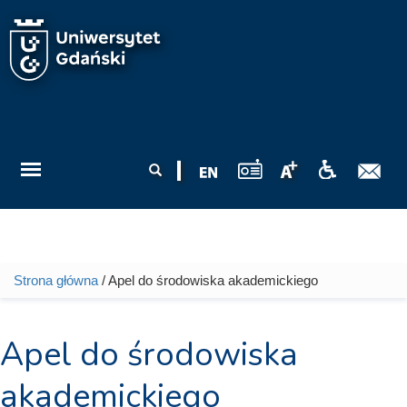
Przejdź do treści
Formularz
Szukaj
wyszukiwania
Strona główna
/ Apel do środowiska akademickiego
Jesteś tutaj
Apel do środowiska
akademickiego