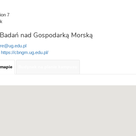
ion 7
k
Badań nad Gospodarką Morską
ore@ug.edu.pl
:
https://cbngm.ug.edu.pl/
 mapie
Budynek na planie kampusu