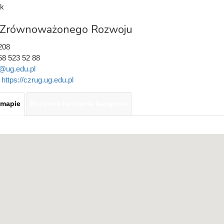
k
 Zrównoważonego Rozwoju
208
58 523 52 88
@ug.edu.pl
:
https://czrug.ug.edu.pl
 mapie
Budynek na planie kampusu