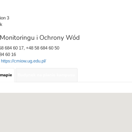
ion 3
k
Monitoringu i Ochrony Wód
58 684 60 17, +48 58 684 60 50
84 60 16
:
https://cmiow.ug.edu.pl/
 mapie
Budynek na planie kampusu