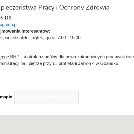
zpieczeństwa Pracy i Ochrony Zdrowia
6-115
g.edu.pl
yjmowania interesantów:
 poniedziałek - piątek, godz. 7.00 - 15.00
tępne BHP
– instruktaż ogólny dla nowo zatrudnionych pracowników o
nistracji na I piętrze przy ul. prof Marii Janion 4 w Gdańsku
 mapie
Budynek na planie kampusu