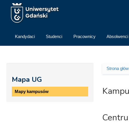
Przejdź do treści
Kandydaci
Studenci
Pracownicy
Absolwenci
Strona głó
Jesteś 
Mapa UG
Kampu
Mapy kampusów
Centru