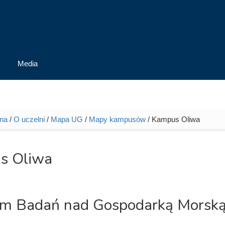
Media
wna
/
O uczelni
/
Mapa UG
/
Mapy kampusów
/ Kampus Oliwa
tutaj
s Oliwa
m Badań nad Gospodarką Morsk