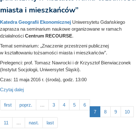
miasta i mieszkańców”
Katedra Geografii Ekonomicznej
Uniwersytetu Gdańskiego
zaprasza na seminarium naukowe organizowane w ramach
działalności
Centrum RECOURSE
.
Temat seminarium: „Znaczenie przestrzeni publicznej
w kształtowaniu tożsamości miasta i mieszkańców”.
Prelegenci: prof. Tomasz Nawrocki i dr Krzysztof Bierwiaczonek
(Instytut Socjologii, Uniwersytet Śląski).
Czas: 11 maja 2016 r. (środa), godz. 13:00
Czytaj dalej
first
poprz.
…
3
4
5
6
7
8
9
10
11
…
nast.
last