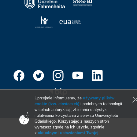
Uprzejmie informujemy, że
używamy plików
cookie (tzw. ciasteczek)
i podobnych technologii
© 2013-2026 Uniwersytet Gdański
w celach autoryzacji, zbierania statystyk
i ułatwienia korzystania z serwisu Uniwersytetu
Gdańskiego. Korzystając z naszych stron
wyrażasz zgodę na ich użycie, zgodnie
z
aktualnymi ustawieniami Twojej