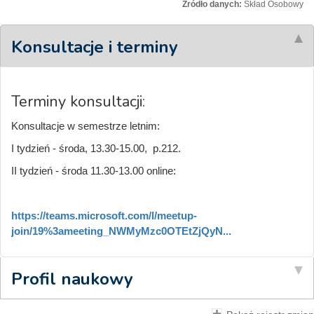
Źródło danych:
Skład Osobowy
Konsultacje i terminy
Terminy konsultacji:
Konsultacje w semestrze letnim:
I tydzień - środa, 13.30-15.00, p.212.
II tydzień - środa 11.30-13.00 online:
https://teams.microsoft.com/l/meetup-
join/19%3ameeting_NWMyMzc0OTEtZjQyN...
Profil naukowy