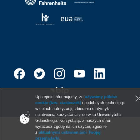
Uprzejmie informujemy, że
używamy plików
cookie (tzw. ciasteczek)
i podobnych technologii
© 2013-2026 Uniwersytet Gdański
w celach autoryzacji, zbierania statystyk
i ułatwienia korzystania z serwisu Uniwersytetu
Gdańskiego. Korzystając z naszych stron
wyrażasz zgodę na ich użycie, zgodnie
z
aktualnymi ustawieniami Twojej
przeglądarki
.