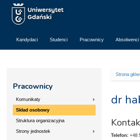
Przejdź do treści
Kandydaci
Studenci
Pracownicy
Absolwenci
Strona głó
Jesteś 
Pracownicy
dr ha
Komunikaty
Skład osobowy
Kontak
Struktura organizacyjna
Strony jednostek
Telefon:
+48 