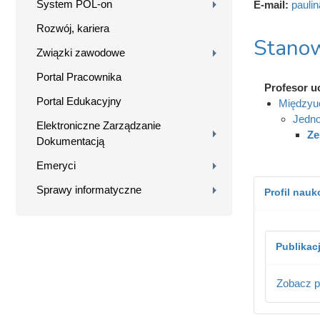
System POL-on
E-mail:
pauli
Rozwój, kariera
Stanow
Związki zawodowe
Portal Pracownika
Profesor u
Portal Edukacyjny
Międzyuc
Jedno
Elektroniczne Zarządzanie
Ze
Dokumentacją
Emeryci
Sprawy informatyczne
Profil nau
Publikac
Zobacz p