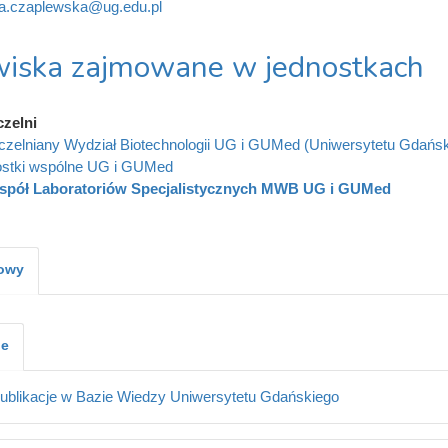
na.czaplewska@ug.edu.pl
iska zajmowane w jednostkach
czelni
zelniany Wydział Biotechnologii UG i GUMed (Uniwersytetu Gdańs
stki wspólne UG i GUMed
spół Laboratoriów Specjalistycznych MWB UG i GUMed
kowy
je
ublikacje w Bazie Wiedzy Uniwersytetu Gdańskiego