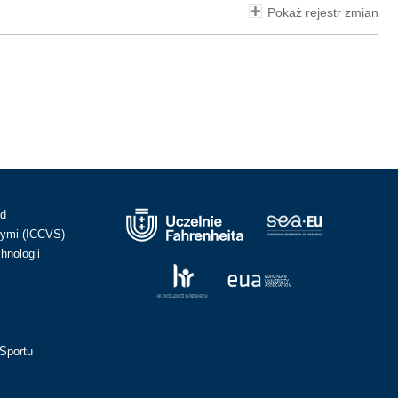
Pokaż rejestr zmian
ad
ymi (ICCVS)
hnologii
Sportu