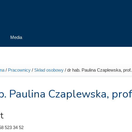
Media
wna
/
Pracownicy
/
Skład osobowy
/ dr hab. Paulina Czaplewska, prof
tutaj
b. Paulina Czaplewska, pro
t
58 523 34 52