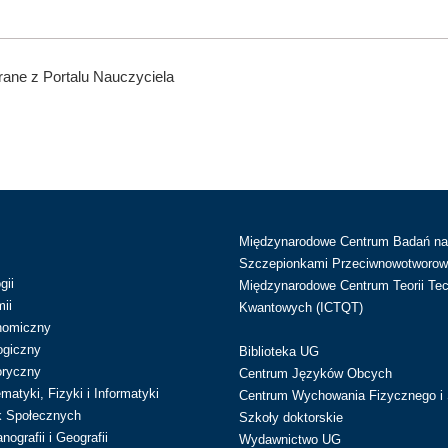
ane z Portalu Nauczyciela
Międzynarodowe Centrum Badań n
Szczepionkami Przeciwnowotworow
gii
Międzynarodowe Centrum Teorii Tec
ii
Kwantowych (ICTQT)
nomiczny
ogiczny
Biblioteka UG
oryczny
Centrum Języków Obcych
atyki, Fizyki i Informatyki
Centrum Wychowania Fizycznego i 
k Społecznych
Szkoły doktorskie
ografii i Geografii
Wydawnictwo UG