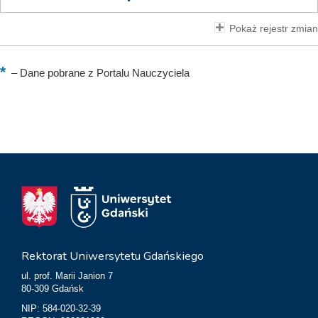
Pokaż rejestr zmian
–
Dane pobrane z Portalu Nauczyciela
Rektorat Uniwersytetu Gdańskiego
ul. prof. Marii Janion 7
80-309 Gdańsk
NIP: 584-020-32-39