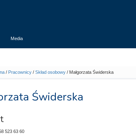
Media
wna
/
Pracownicy
/
Skład osobowy
/ Małgorzata Świderska
tutaj
rzata Świderska
t
58 523 63 60