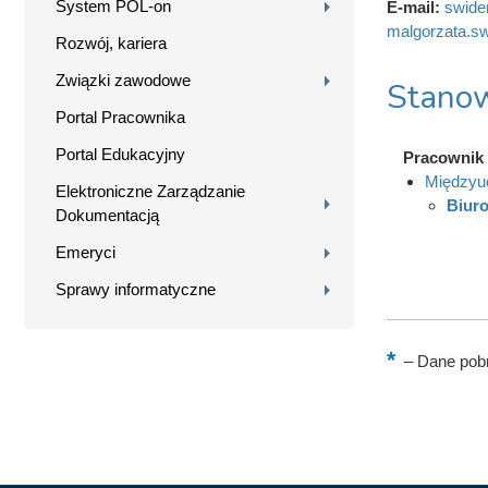
System POL-on
E-mail:
swide
malgorzata.sw
Rozwój, kariera
Związki zawodowe
Stanow
Portal Pracownika
Portal Edukacyjny
Pracownik
Międzyuc
Elektroniczne Zarządzanie
Biuro
Dokumentacją
Emeryci
Sprawy informatyczne
–
Dane pobr