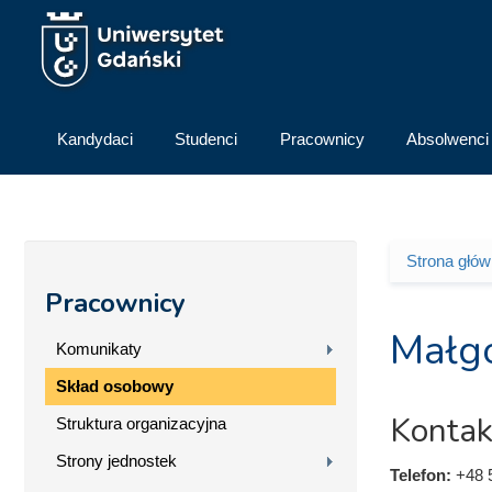
Przejdź do treści
Kandydaci
Studenci
Pracownicy
Absolwenci
Strona głó
Jesteś 
Pracownicy
Małgo
Komunikaty
Skład osobowy
Kontak
Struktura organizacyjna
Strony jednostek
Telefon:
+48 