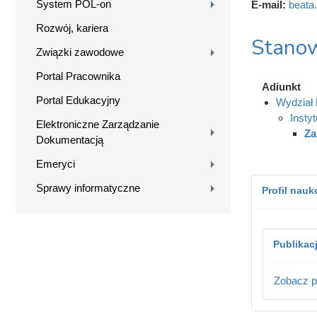
System POL-on
E-mail:
beata
Rozwój, kariera
Stanow
Związki zawodowe
Portal Pracownika
Adiunkt
Portal Edukacyjny
Wydział
Instyt
Elektroniczne Zarządzanie
Za
Dokumentacją
Emeryci
Sprawy informatyczne
Profil nau
Publikac
Zobacz p