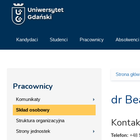
Przejdź do treści
Kandydaci
Studenci
Pracownicy
Absolwenci
Strona głó
Jesteś 
Pracownicy
dr Be
Komunikaty
Skład osobowy
Kontak
Struktura organizacyjna
Strony jednostek
Telefon:
+48 