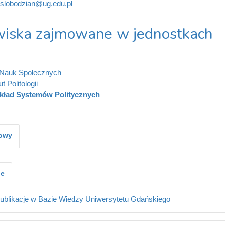
.slobodzian@ug.edu.pl
iska zajmowane w jednostkach
 Nauk Społecznych
ut Politologii
kład Systemów Politycznych
kowy
je
ublikacje w Bazie Wiedzy Uniwersytetu Gdańskiego