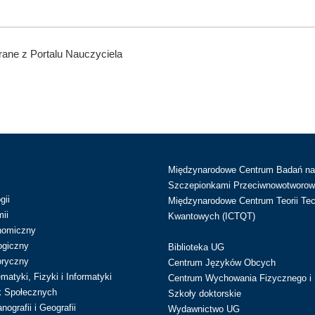
ane z Portalu Nauczyciela
Międzynarodowe Centrum Badań n
Szczepionkami Przeciwnowotworow
gii
Międzynarodowe Centrum Teorii Tec
ii
Kwantowych (ICTQT)
nomiczny
ogiczny
Biblioteka UG
oryczny
Centrum Języków Obcych
atyki, Fizyki i Informatyki
Centrum Wychowania Fizycznego i 
k Społecznych
Szkoły doktorskie
ografii i Geografii
Wydawnictwo UG