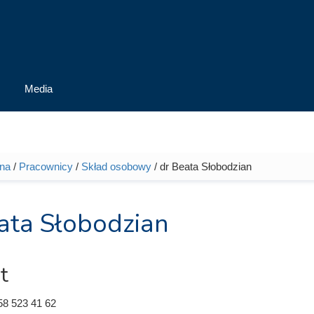
Media
wna
/
Pracownicy
/
Skład osobowy
/ dr Beata Słobodzian
tutaj
ata Słobodzian
t
58 523 41 62