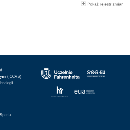
Pokaż rejestr zmian
ad
ymi (ICCVS)
hnologii
Sportu