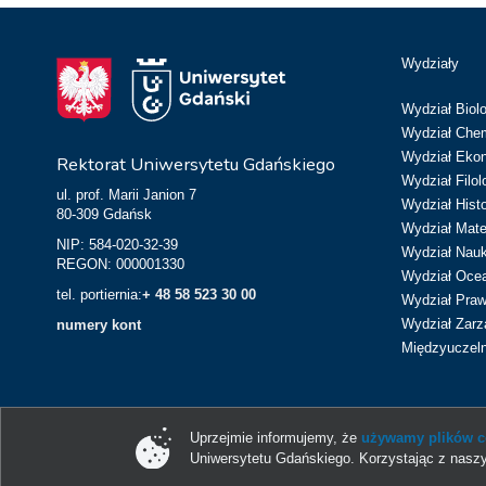
Wydziały
Wydział Biolo
Wydział Chem
Wydział Eko
Rektorat Uniwersytetu Gdańskiego
Wydział Filol
ul. prof. Marii Janion 7
Wydział Hist
80-309 Gdańsk
Wydział Matem
NIP: 584-020-32-39
Wydział Nau
REGON: 000001330
Wydział Ocean
tel. portiernia:
+ 48 58 523 30 00
Wydział Prawa
Wydział Zarz
numery kont
Międzyuczeln
Uprzejmie informujemy, że
używamy plików co
Uniwersytetu Gdańskiego. Korzystając z naszy