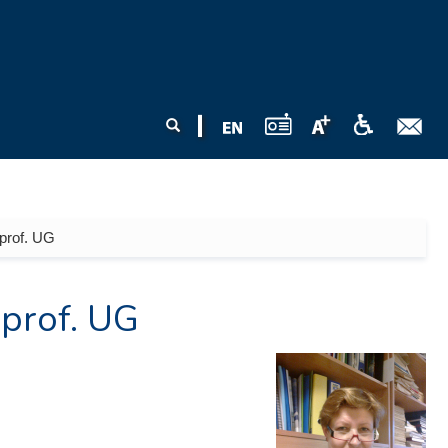
Formularz
Szukaj
wyszukiwania
prof. UG
 prof. UG