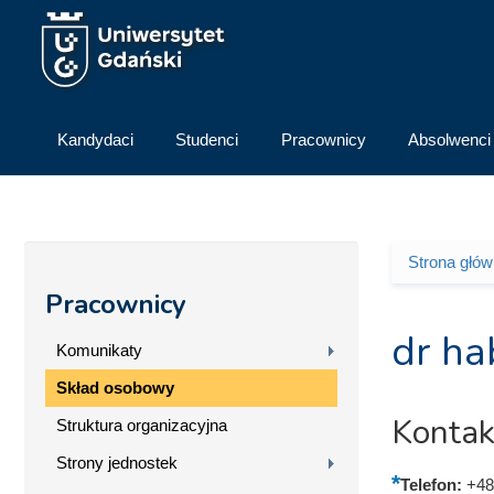
Przejdź do treści
Kandydaci
Studenci
Pracownicy
Absolwenci
Strona głó
Jesteś 
Pracownicy
dr ha
Komunikaty
Skład osobowy
Kontak
Struktura organizacyjna
Strony jednostek
Telefon:
+48