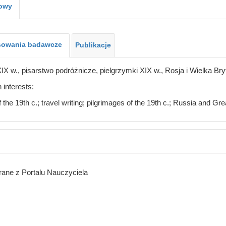
kowy
sowania badawcze
Publikacje
XIX w., pisarstwo podróżnicze, pielgrzymki XIX w., Rosja i Wielka Bryt
interests:
 the 19th c.; travel writing; pilgrimages of the 19th c.; Russia and Grea
ane z Portalu Nauczyciela