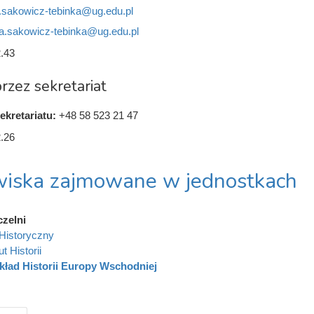
.sakowicz-tebinka@ug.edu.pl
a.sakowicz-tebinka@ug.edu.pl
.43
rzez sekretariat
ekretariatu:
+48 58 523 21 47
.26
iska zajmowane w jednostkach
czelni
Historyczny
ut Historii
kład Historii Europy Wschodniej