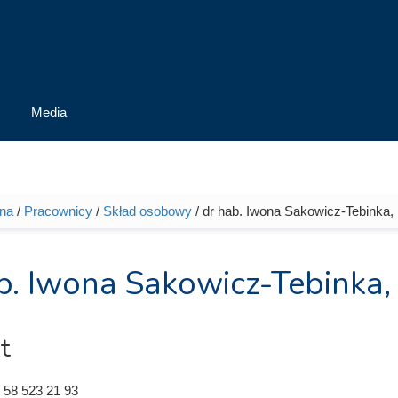
Media
wna
/
Pracownicy
/
Skład osobowy
/ dr hab. Iwona Sakowicz-Tebinka, 
tutaj
b. Iwona Sakowicz-Tebinka,
t
 58 523 21 93