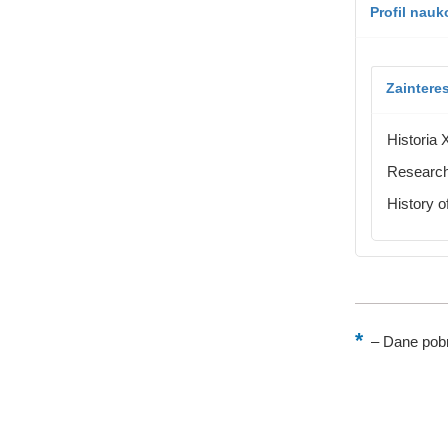
Profil nau
Zaintere
Historia 
Research 
History of
–
Dane pobr