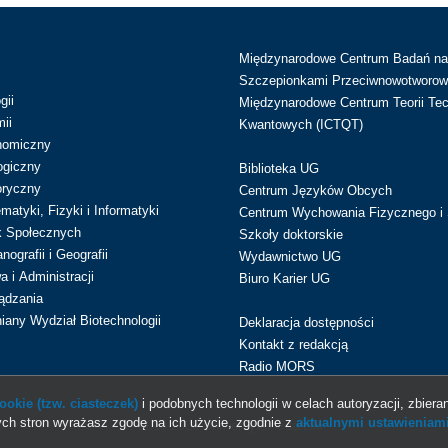
Międzynarodowe Centrum Badań n
Szczepionkami Przeciwnowotworow
gii
Międzynarodowe Centrum Teorii Tec
ii
Kwantowych (ICTQT)
nomiczny
ogiczny
Biblioteka UG
oryczny
Centrum Języków Obcych
atyki, Fizyki i Informatyki
Centrum Wychowania Fizycznego i 
k Społecznych
Szkoły doktorskie
ografii i Geografii
Wydawnictwo UG
 i Administracji
Biuro Karier UG
ądzania
iany Wydział Biotechnologii
Deklaracja dostępności
Kontakt z redakcją
Radio MORS
okie (tzw. ciasteczek)
i podobnych technologii w celach autoryzacji, zbieran
ch stron wyrażasz zgodę na ich użycie, zgodnie z
aktualnymi ustawieniami
© 2013-2026 Uniwersytet Gdański