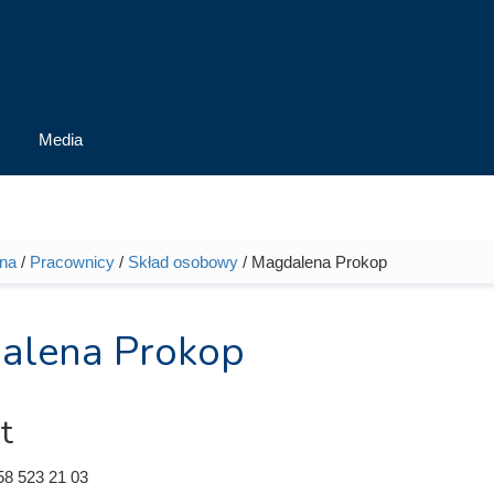
Media
wna
/
Pracownicy
/
Skład osobowy
/ Magdalena Prokop
tutaj
alena Prokop
t
58 523 21 03