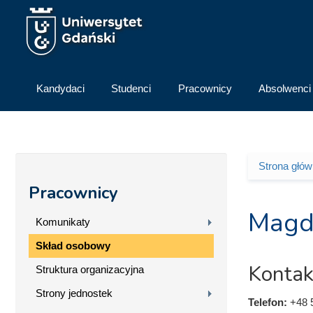
Przejdź do treści
Kandydaci
Studenci
Pracownicy
Absolwenci
Strona głó
Jesteś 
Pracownicy
Magd
Komunikaty
Skład osobowy
Kontak
Struktura organizacyjna
Strony jednostek
Telefon:
+48 