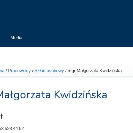
Media
wna
/
Pracownicy
/
Skład osobowy
/ mgr Małgorzata Kwidzińska
tutaj
ałgorzata Kwidzińska
t
58 523 44 52