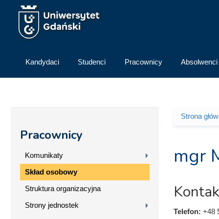
Przejdź do treści
Kandydaci
Studenci
Pracownicy
Absolwenci
Strona głó
Jesteś 
Pracownicy
mgr M
Komunikaty
Skład osobowy
Kontak
Struktura organizacyjna
Strony jednostek
Telefon:
+48 