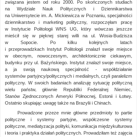
związana jestem od roku 2000. Po skończonych studiach
na Wydziale Nauk Politycznych i Dziennikarstwa
na Uniwersytecie im. A. Mickiewicza w Poznaniu, specjalności
dziennikarstwo i marketing polityczny, rozpoczęłam pracę
w Instytucie Politologii WNS UG, który wówczas jeszcze
mieścił się w pięknej starej willi na ul. Wosia-Budzisza
w Sopocie. Po kilku kolejnych latach
i przeprowadzkach Instytut Politologii znalazł swoje miejsce
w obecnym, nowoczesnym, architektonicznie ciekawym,
budynku przy ul. Bażyńskiego. Instytut znalazł swoje miejsce,
a ja swoją naukową specjalność - współdziałanie
systemów partyjncy/politycznych i medialnych, czyli paralelizm
polityczny. W swoich badaniach analizuję sytuację polityczną
wielu państw, głównie Republiki Federalnej Niemiec,
Stanów Zjednoczonych Ameryki Północnej, Estonii i Łotwy.
Ostatnio skupiając uwagę także na Brazylii i Chinach.
Prowadzone przeze mnie główne przedmioty to partie
polityczne i systemy partyjne, współczesne systemy
polityczne, mediatyzacja polityki, komunikacja międzykulturowa
i teoria i praktyka działań politycznych. Prowadziłam też zajęcia