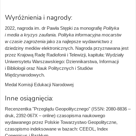
Wyróżnienia i nagrody:
2022, nagroda im. dr Pawła Stępki za monografię
Polityka
i media a kryzys zaufania. Polityka informacyjna mocarstw
w czasie zagrożenia
jako za najlepsze wydawnictwo z
dziedziny mediów elektronicznych. Nagroda przyznawana jest
przez Krajową Radę Radiofonii i Telewizji, kapituła: Wydziały
Uniwersytetu Warszawskiego: Dziennikarstwa, Informacji
i Bibliologii oraz Nauk Politycznych i Studiów
Międzynarodowych.
Medal Komisji Edukacji Narodowej
Inne osiągnięcia:
Recenzentka "Przeglądu Geopolitycznego"
(ISSN: 2080-8836 –
druk, 2392-067X – online) czasopisma naukowego
wydawanego przez Polskie Towarzystwo Geopolityczne,
czasopismo indeksowane w bazach: CEEOL, Index
Copernicus i BazHum.