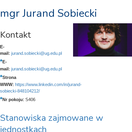
mgr Jurand Sobiecki
Kontakt
E-
mail:
jurand.sobiecki@ug.edu.pl
E-
mail:
jurand.sobiecki@ug.edu.pl
Strona
WWW:
https://www.linkedin.com/in/jurand-
sobiecki-848104212/
Nr pokoju:
S406
Stanowiska zajmowane w
jednostkach